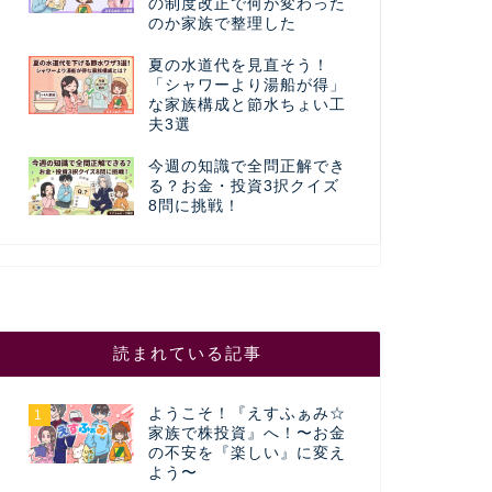
の制度改正で何が変わった
のか家族で整理した
夏の水道代を見直そう！
「シャワーより湯船が得」
な家族構成と節水ちょい工
夫3選
今週の知識で全問正解でき
る？お金・投資3択クイズ
8問に挑戦！
読まれている記事
ようこそ！『えすふぁみ☆
1
家族で株投資』へ！〜お金
の不安を『楽しい』に変え
よう〜