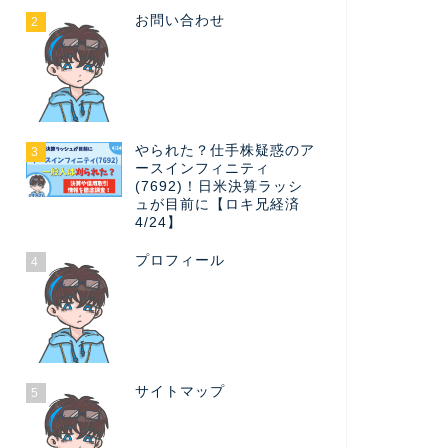
お問い合わせ
2
やられた？仕手株疑惑のア
3
ースインフィニティ
(7692)！日米決算ラッシ
ュが目前に【ロキ兄経済
4/24】
プロフィール
4
サイトマップ
5