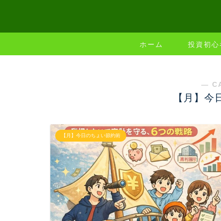
ホーム
投資初心
― C
【月】今
【月】今日のちょい節約術