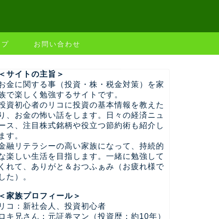
ップ
お問い合わせ
＜サイトの主旨＞
お金に関する事（投資・株・税金対策）を家
族で楽しく勉強するサイトです。
投資初心者のリコに投資の基本情報を教えた
り、お金の怖い話をします。日々の経済ニュ
ース、注目株式銘柄や役立つ節約術も紹介し
ます。
金融リテラシーの高い家族になって、持続的
な楽しい生活を目指します。一緒に勉強して
くれて、ありがと＆おつふぁみ（お疲れ様で
した）。
＜家族プロフィール＞
リコ：新社会人、投資初心者
ロキ兄さん：元証券マン（投資歴：約10年）