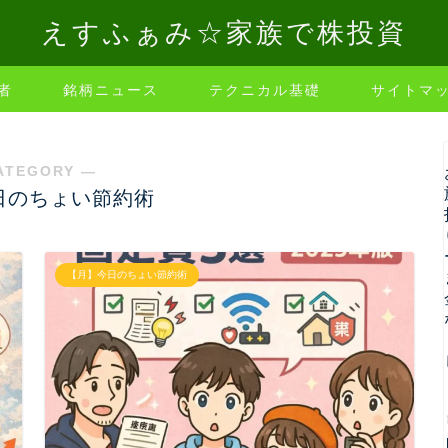
えすふぁみ☆家族で株投資
者
銘柄ニュース
テクニカル基礎
サイトマ
ATEGORY ―
日のちょい節約術
【月】今日のちょい節約術