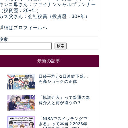
キンコ母さん：ファイナンシャルプランナー
（投資歴：20+年）
カズ父さん：会社役員（投資歴：30+年）
詳細はプロフィールへ
検索
検索
最新の記事
日経平均が2日連続下落…
円高ショックの正体
「協調介入」って普通の為
替介入と何が違うの？
「NISAでスイッチングで
きる」って本当？2026年