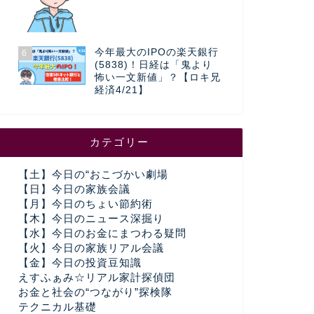
今年最大のIPOの楽天銀行
6
(5838)！日経は「鬼より
怖い一文新値」？【ロキ兄
経済4/21】
カテゴリー
【土】今日の“おこづかい劇場
【日】今日の家族会議
【月】今日のちょい節約術
【木】今日のニュース深掘り
【水】今日のお金にまつわる疑問
【火】今日の家族リアル会議
【金】今日の投資豆知識
えすふぁみ☆リアル家計探偵団
お金と社会の“つながり”探検隊
テクニカル基礎