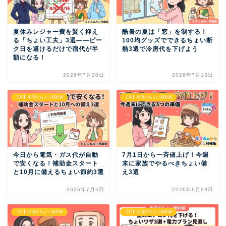
夏休みレジャー費を賢く抑え
酷暑の夏は「窓」を制する！
る「ちょい工夫」3選——ピー
100均グッズでできるちょい断
ク日を避けるだけで宿代が半
熱3選で冷房代を下げよう
額になる！
2026年7月20日
2026年7月13日
【月】今日のちょい節約術
【月】今日のちょい節約術
今日から電気・ガス代が自動
7月1日から一斉値上げ！今週
で安くなる！補助金スタート
末に家族でやるべきちょい備
と10月に備えるちょい節約3選
え3選
2026年7月6日
2026年6月29日
【月】今日のちょい節約術
【月】今日のちょい節約術