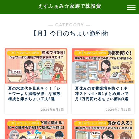
えすふぁみ☆家族で株投資
― CATEGORY ―
【月】今日のちょい節約術
【月】今日のちょい節約術
【月】今日のちょい節約術
夏の水道代を見直そう！「シ
夏休みの食費爆増を防ぐ！冷
ャワーより湯船が得」な家族
凍ストック×週1まとめ買いで
構成と節水ちょい工夫3選
月1万円変わるちょい節約3選
2026年8月3日
2026年7月27日
【月】今日のちょい節約術
【月】今日のちょい節約術