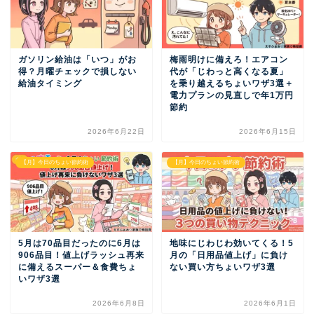
ガソリン給油は「いつ」がお
梅雨明けに備えろ！エアコン
得？月曜チェックで損しない
代が「じわっと高くなる夏」
給油タイミング
を乗り越えるちょいワザ3選＋
電力プランの見直しで年1万円
節約
2026年6月22日
2026年6月15日
【月】今日のちょい節約術
【月】今日のちょい節約術
5月は70品目だったのに6月は
地味にじわじわ効いてくる！5
906品目！値上げラッシュ再来
月の「日用品値上げ」に負け
に備えるスーパー＆食費ちょ
ない買い方ちょいワザ3選
いワザ3選
2026年6月8日
2026年6月1日