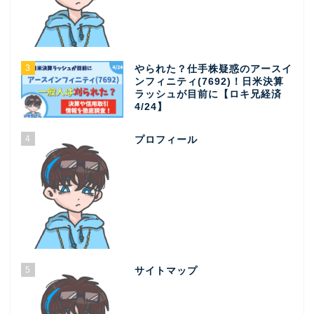
3
やられた？仕手株疑惑のアースイ
ンフィニティ(7692)！日米決算
ラッシュが目前に【ロキ兄経済
4/24】
4
プロフィール
5
サイトマップ