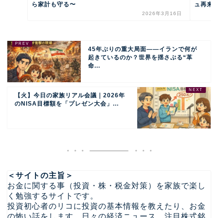
ら家計も守る〜
ュ再来に
2026年3月16日
45年ぶりの重大局面——イランで何が
起きているのか？世界を揺さぶる“革
命...
【火】今日の家族リアル会議｜2026年
のNISA目標額を「プレゼン大会」...
＜サイトの主旨＞
お金に関する事（投資・株・税金対策）を家族で楽し
く勉強するサイトです。
投資初心者のリコに投資の基本情報を教えたり、お金
の怖い話をします。日々の経済ニュース、注目株式銘