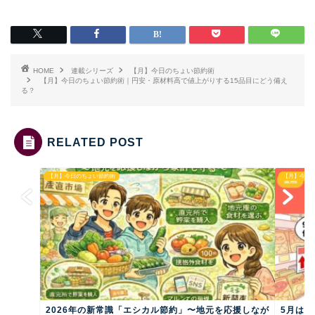
HOME
連載シリーズ
【月】今日のちょい節約術
【月】今日のちょい節約術｜円安・原材料高で値上がりする15品目にどう備え
る？
RELATED POST
【月】今日のちょい節約術
【月】今日
2026年の新常識「エシカル節約」〜地元を応援しなが
5月は7