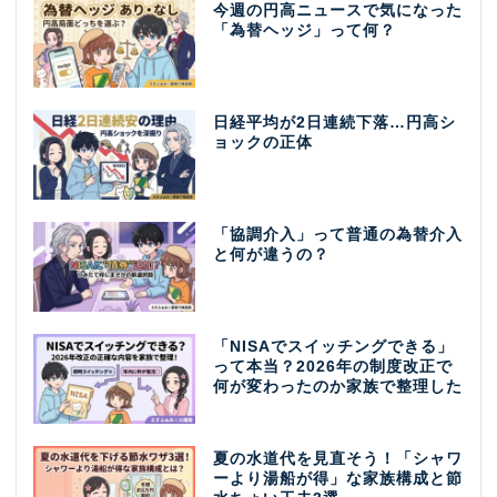
今週の円高ニュースで気になった
「為替ヘッジ」って何？
日経平均が2日連続下落…円高シ
ョックの正体
「協調介入」って普通の為替介入
と何が違うの？
「NISAでスイッチングできる」
って本当？2026年の制度改正で
何が変わったのか家族で整理した
夏の水道代を見直そう！「シャワ
ーより湯船が得」な家族構成と節