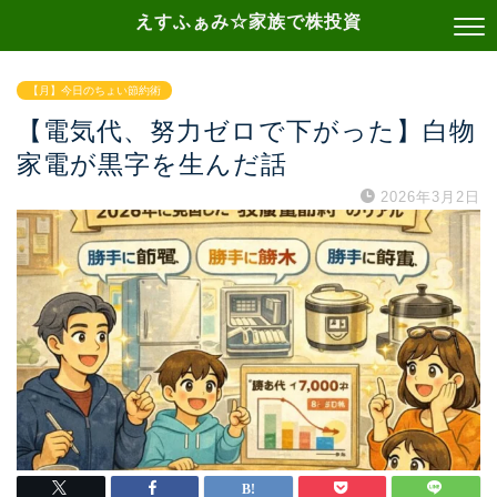
えすふぁみ☆家族で株投資
【月】今日のちょい節約術
【電気代、努力ゼロで下がった】白物
家電が黒字を生んだ話
2026年3月2日