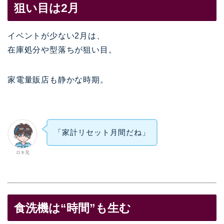
狙い目は2月
イベントが少ない2月は、
在庫処分や型落ちが狙い目。
家電量販店も静かな時期。
「家計リセット月間だね」
ロキ兄
食洗機は“時間”も生む