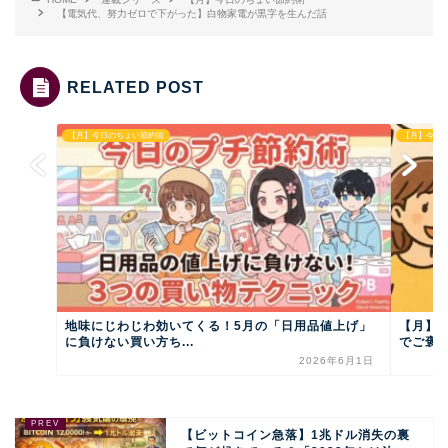
【電気代、努力ゼロで下がった】白物家電が黒字を生んだ話
RELATED POST
【月】今日のちょい節約術
【月】今日
地味にじわじわ効いてくる！5月の「日用品値上げ」
【月】
に負けない買い方ち...
でご褒美
2026年6月1日
【ビットコイン急落】1兆ドル消失の裏