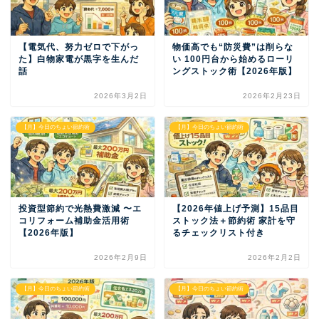
【電気代、努力ゼロで下がっ
物価高でも“防災費”は削らな
た】白物家電が黒字を生んだ
い 100円台から始めるローリ
話
ングストック術【2026年版】
2026年3月2日
2026年2月23日
【月】今日のちょい節約術
【月】今日のちょい節約術
投資型節約で光熱費激減 〜エ
【2026年値上げ予測】15品目
コリフォーム補助金活用術
ストック法＋節約術 家計を守
【2026年版】
るチェックリスト付き
2026年2月9日
2026年2月2日
【月】今日のちょい節約術
【月】今日のちょい節約術