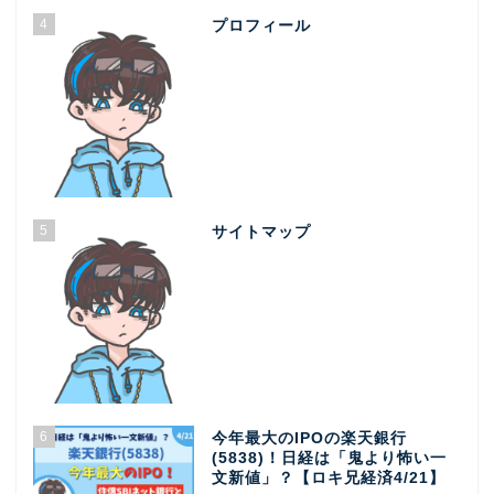
4
プロフィール
5
サイトマップ
6
今年最大のIPOの楽天銀行
(5838)！日経は「鬼より怖い一
文新値」？【ロキ兄経済4/21】