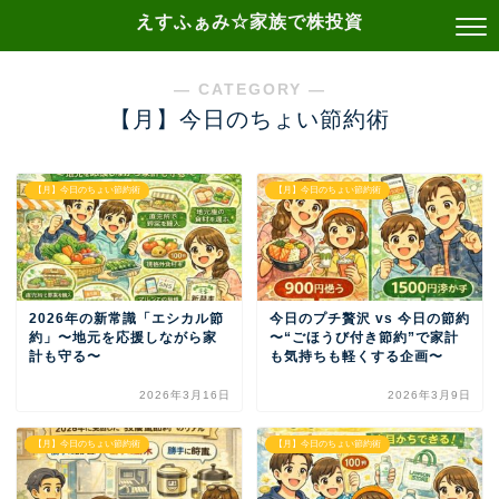
えすふぁみ☆家族で株投資
― CATEGORY ―
【月】今日のちょい節約術
【月】今日のちょい節約術
【月】今日のちょい節約術
2026年の新常識「エシカル節
今日のプチ贅沢 vs 今日の節約
約」〜地元を応援しながら家
〜“ごほうび付き節約”で家計
計も守る〜
も気持ちも軽くする企画〜
2026年3月16日
2026年3月9日
【月】今日のちょい節約術
【月】今日のちょい節約術