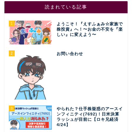
読まれている記事
1
ようこそ！『えすふぁみ☆家族で
株投資』へ！〜お金の不安を『楽
しい』に変えよう〜
2
お問い合わせ
3
やられた？仕手株疑惑のアースイ
ンフィニティ(7692)！日米決算
ラッシュが目前に【ロキ兄経済
4/24】