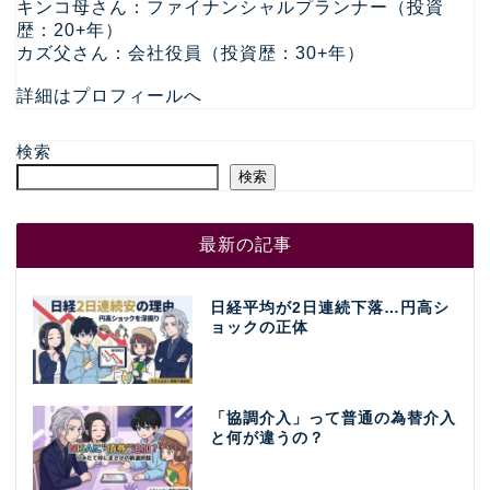
キンコ母さん：ファイナンシャルプランナー（投資
歴：20+年）
カズ父さん：会社役員（投資歴：30+年）
詳細はプロフィールへ
検索
検索
最新の記事
日経平均が2日連続下落…円高シ
ョックの正体
「協調介入」って普通の為替介入
と何が違うの？