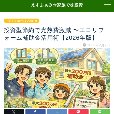
えすふぁみ☆家族で株投資
【月】今日のちょい節約術
投資型節約で光熱費激減 〜エコリフ
ォーム補助金活用術【2026年版】
2026年2月9日