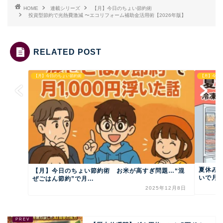
HOME
連載シリーズ
【月】今日のちょい節約術
投資型節約で光熱費激減 〜エコリフォーム補助金活用術【2026年版】
RELATED POST
【月】今日のちょい節約術
【月】今日
夏休み
【月】今日のちょい節約術 お米が高すぎ問題…“混
いで月1
ぜごはん節約”で月...
2025年12月8日