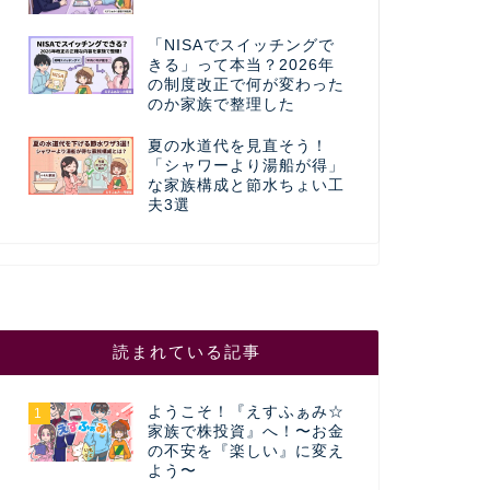
「NISAでスイッチングで
きる」って本当？2026年
の制度改正で何が変わった
のか家族で整理した
夏の水道代を見直そう！
「シャワーより湯船が得」
な家族構成と節水ちょい工
夫3選
読まれている記事
ようこそ！『えすふぁみ☆
1
家族で株投資』へ！〜お金
の不安を『楽しい』に変え
よう〜