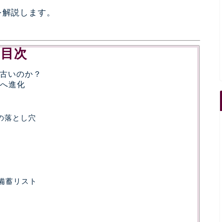
を解説します。
目次
う古いのか？
」へ進化
の落とし穴
強備蓄リスト