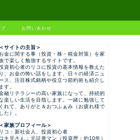
ップ
お問い合わせ
＜サイトの主旨＞
お金に関する事（投資・株・税金対策）を家
族で楽しく勉強するサイトです。
投資初心者のリコに投資の基本情報を教えた
り、お金の怖い話をします。日々の経済ニュ
ース、注目株式銘柄や役立つ節約術も紹介し
ます。
金融リテラシーの高い家族になって、持続的
な楽しい生活を目指します。一緒に勉強して
くれて、ありがと＆おつふぁみ（お疲れ様で
した）。
＜家族プロフィール＞
リコ：新社会人、投資初心者
ロキ兄さん：元証券マン（投資歴：約10年）