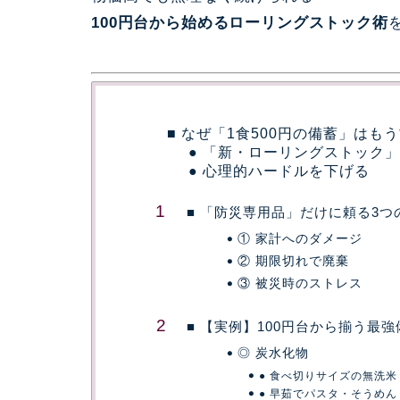
100円台から始めるローリングストック術
■ なぜ「1食500円の備蓄」はも
● 「新・ローリングストック
● 心理的ハードルを下げる
■ 「防災専用品」だけに頼る3つ
① 家計へのダメージ
② 期限切れで廃棄
③ 被災時のストレス
■ 【実例】100円台から揃う最
◎ 炭水化物
● 食べ切りサイズの無洗米
● 早茹でパスタ・そうめん