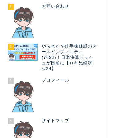
お問い合わせ
2
やられた？仕手株疑惑のア
3
ースインフィニティ
(7692)！日米決算ラッシ
ュが目前に【ロキ兄経済
4/24】
プロフィール
4
サイトマップ
5