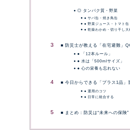
◎ タンパク質・野菜
● サバ缶・焼き鳥缶
● 野菜ジュース・トマト缶
● 乾燥わかめ・切り干し大
■ 防災士が教える「在宅避難」Q
● 「12本ルール」
● 水は「500mlサイズ」
● 心の栄養も忘れない
■ 今日からできる「プラス1品」
● 運用のコツ
● 日常に統合する
■ まとめ：防災は“未来への保険”