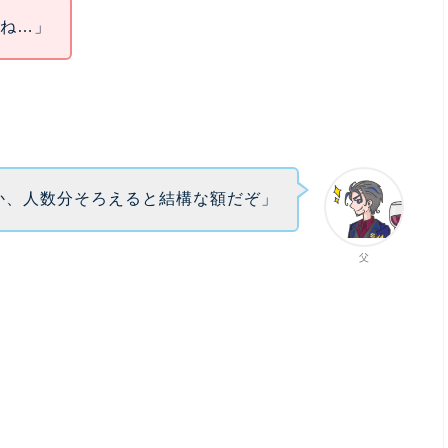
よね…」
とか、人数分そろえると結構な額だぞ」
父
。