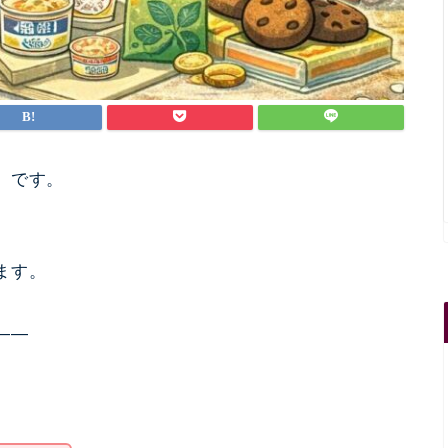
』です。
ます。
——