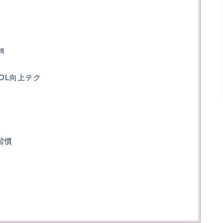
根
OL向上テク
習慣