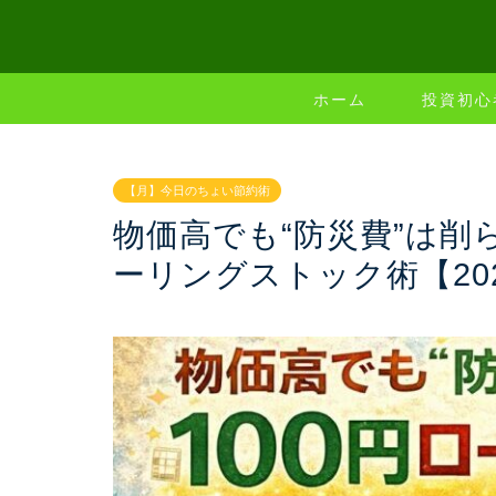
ホーム
投資初心
【月】今日のちょい節約術
物価高でも“防災費”は削
ーリングストック術【20