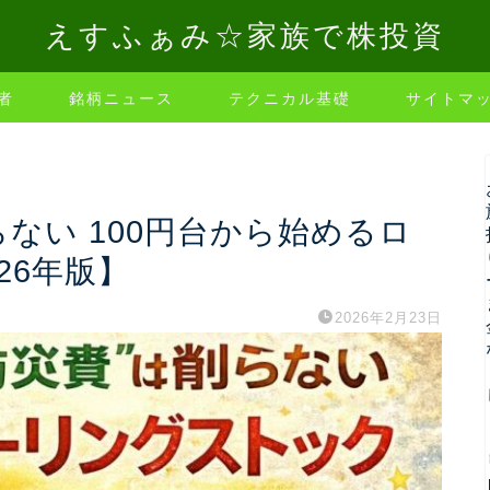
えすふぁみ☆家族で株投資
者
銘柄ニュース
テクニカル基礎
サイトマ
らない 100円台から始めるロ
26年版】
2026年2月23日