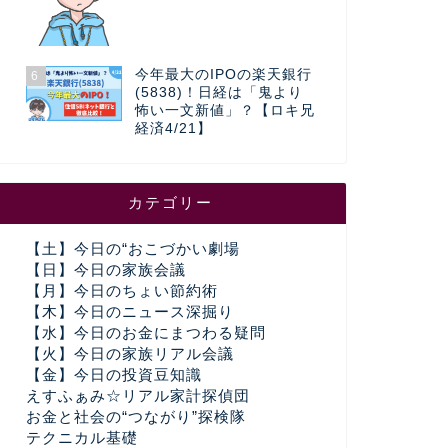
今年最大のIPOの楽天銀行
6
(5838)！日経は「鬼より
怖い一文新値」？【ロキ兄
経済4/21】
カテゴリー
【土】今日の“おこづかい劇場
【日】今日の家族会議
【月】今日のちょい節約術
【木】今日のニュース深掘り
【水】今日のお金にまつわる疑問
【火】今日の家族リアル会議
【金】今日の投資豆知識
えすふぁみ☆リアル家計探偵団
お金と社会の“つながり”探検隊
テクニカル基礎