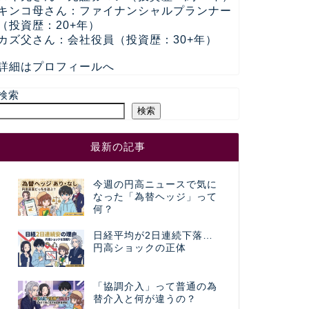
キンコ母さん：ファイナンシャルプランナー
（投資歴：20+年）
カズ父さん：会社役員（投資歴：30+年）
詳細はプロフィールへ
検索
検索
最新の記事
今週の円高ニュースで気に
なった「為替ヘッジ」って
何？
日経平均が2日連続下落…
円高ショックの正体
「協調介入」って普通の為
替介入と何が違うの？