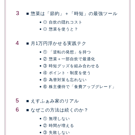
■ 惣菜は「節約」＋「時短」の最強ツール
◎ 自炊の隠れコスト
◎ 惣菜を使うと？
■ 月1万円浮かせる実践テク
① 「逆転の発想」を持つ
② 惣菜＋一部自炊で最適化
③ 時短グッズを組み合わせる
④ ポイント・制度を使う
⑤ 為替対策も忘れない
⑥ 株主優待で「食費アップグレード」
■ えすふぁみ家のリアル
■ なぜこの方法は続くのか？
① 無理しない
② 時間が増える
③ 失敗しない