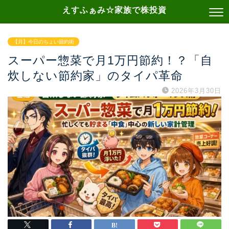
えすふぁみ☆家族で株投資
【月】今日のちょい節約術
スーパー惣菜で月1万円節約！？「自
炊しない節約家」のタイパ革命
2026年3月30日