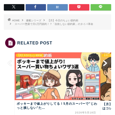
HOME
連載シリーズ
【月】今日のちょい節約術
スーパー惣菜で月1万円節約！？「自炊しない節約家」のタイパ革命
RELATED POST
【月】今日のちょい節約術
【月】今日
ポッキーまで値上がりしてる！5月のスーパーで"じわ
【月】
っと損しない"た...
はコレを
2026年5月18日