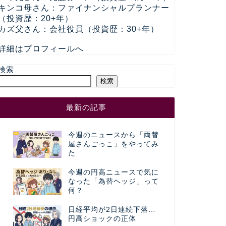
キンコ母さん：ファイナンシャルプランナー
（投資歴：20+年）
カズ父さん：会社役員（投資歴：30+年）
詳細はプロフィールへ
検索
検索
最新の記事
今週のニュースから「両替
屋さんごっこ」をやってみ
た
今週の円高ニュースで気に
なった「為替ヘッジ」って
何？
日経平均が2日連続下落…
円高ショックの正体