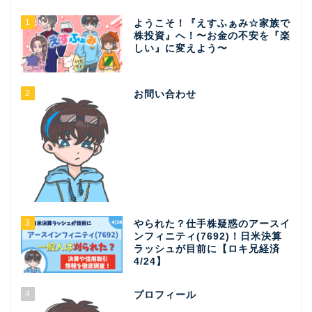
1
ようこそ！『えすふぁみ☆家族で
株投資』へ！〜お金の不安を『楽
しい』に変えよう〜
2
お問い合わせ
3
やられた？仕手株疑惑のアースイ
ンフィニティ(7692)！日米決算
ラッシュが目前に【ロキ兄経済
4/24】
4
プロフィール