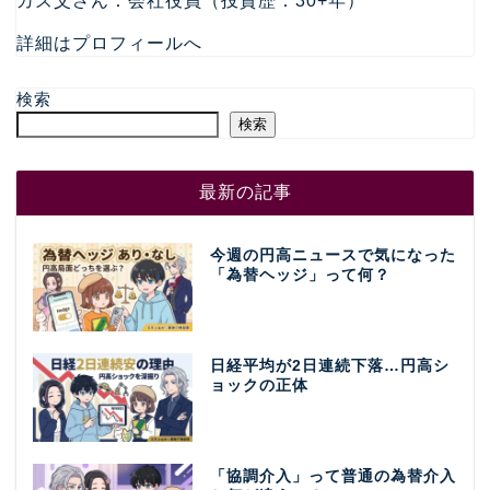
カズ父さん：会社役員（投資歴：30+年）
詳細はプロフィールへ
検索
検索
最新の記事
今週の円高ニュースで気になった
「為替ヘッジ」って何？
日経平均が2日連続下落…円高シ
ョックの正体
「協調介入」って普通の為替介入