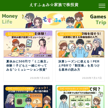
えすふぁみ☆家族で株投資
【土】今日の“おこづかい劇場
【金】今日の投資豆知識
夏休みに500円で「ミニ株主」
決算シーズンに使える！PER
体験！子どもと一緒にやって
とPBRで「割安株」を見つけ
みる"シミュレーション投資"
る基本の読み方
2026年7月18日
2026年7月17日
【木】今日のニュース深掘り
【水】今日のお金にまつわる疑問