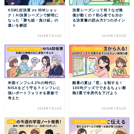
ASML好決算 vs IBMショッ
決算シーズンって何？なぜ株
ク！AI決算シーズンで鮮明に
価が動くの？初心者でも分か
なった「勝ち組・負け組」の
る決算書の読み方3つのポイン
違いを解説
ト
2026年7月16日
2026年7月15日
【火】今日の家族リアル会議
【月】今日のちょい節約術
米国インフレ4.2%の時代に
酷暑の夏は「窓」を制する！
NISAをどう守る？インフレに
100均グッズでできるちょい断
強いポートフォリオを家族で
熱3選で冷房代を下げよう
考えた
2026年7月14日
2026年7月13日
金融
【土】今日の“おこづかい劇場