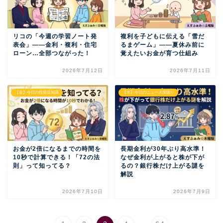
リコの「今週の学習ノート発
複利を子どもに伝える「雪だ
表会」——金利・複利・住宅
るまゲーム」——夏休み前に
ローン…全部つながった！
覚えたいお金が育つ仕組み
2026年7月12日
2026年7月11日
【金】今日の投資豆知識
【木】今日のニュース深掘り
お金が2倍になるまでの時間を
長期金利が30年ぶり高水準！
10秒で計算できる！「72の法
なぜ金利が上がると株が下が
則」って知ってる？
るの？銀行株だけ上がる謎を
解説
2026年7月10日
2026年7月9日
...