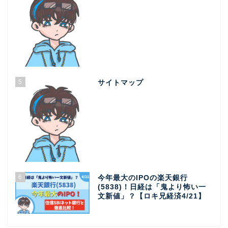
5
サイトマップ
6
今年最大のIPOの楽天銀行
(5838)！日経は「鬼より怖い一
文新値」？【ロキ兄経済4/21】