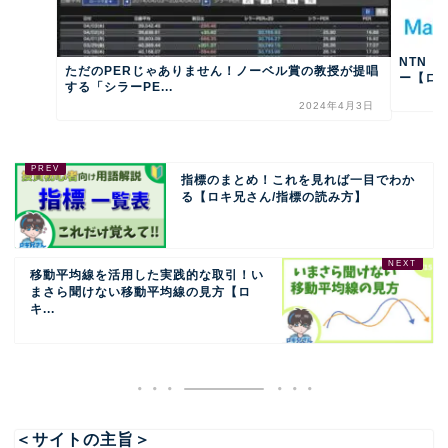
NTN（
ただのPERじゃありません！ノーベル賞の教授が提唱
ー【ロキ兄
する「シラーPE...
2024年4月3日
指標のまとめ！これを見れば一目でわか
る【ロキ兄さん/指標の読み方】
移動平均線を活用した実践的な取引！い
まさら聞けない移動平均線の見方【ロ
キ...
＜サイトの主旨＞