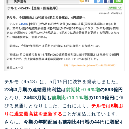
テルモ（4543）は、5月15日に決算を発表しました。
23年3月期の連結最終利益は
前期比+0.6％増
の893億円
となり、
24年3月期も
前期比+13.1％増
の1010億円
に伸
びる見通しとなりました。これにより、
テルモは6期ぶ
りに過去最高益を更新する
ことが見込まれています。
さらに、
今期の年間配当も前期比4円増の44円に増配
す