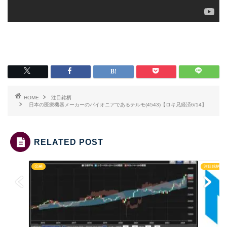
HOME
注目銘柄
日本の医療機器メーカーのパイオニアであるテルモ(4543)【ロキ兄経済6/14】
RELATED POST
金融
注目銘柄