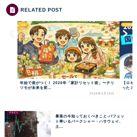
RELATED POST
金融
注目銘柄
年始で差がつく！ 2026年「家計リセット術」〜チリ
【ロキ
ツモが未来を変...
った３社
2026年2月16日
暴落の今知っておくべきこと-バフェッ
ト率いるバークシャー・ハサウェイ、
土...