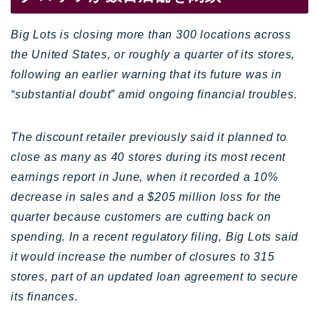
Big Lots is closing more than 300 locations across
the United States, or roughly a quarter of its stores,
following an earlier warning that its future was in
“substantial doubt” amid ongoing financial troubles.
The discount retailer previously said it planned to
close as many as 40 stores during its most recent
earnings report in June, when it recorded a 10%
decrease in sales and a $205 million loss for the
quarter because customers are cutting back on
spending. In a recent regulatory filing, Big Lots said
it would increase the number of closures to 315
stores, part of an updated loan agreement to secure
its finances.