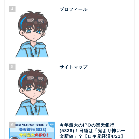
4
プロフィール
5
サイトマップ
6
今年最大のIPOの楽天銀行
(5838)！日経は「鬼より怖い一
文新値」？【ロキ兄経済4/21】