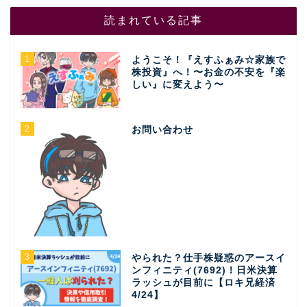
読まれている記事
1
ようこそ！『えすふぁみ☆家族で
株投資』へ！〜お金の不安を『楽
しい』に変えよう〜
2
お問い合わせ
3
やられた？仕手株疑惑のアースイ
ンフィニティ(7692)！日米決算
ラッシュが目前に【ロキ兄経済
4/24】