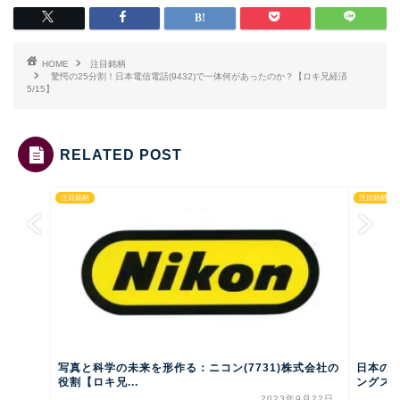
HOME
注目銘柄
驚愕の25分割！日本電信電話(9432)で一体何があったのか？【ロキ兄経済
5/15】
RELATED POST
注目銘柄
注目銘柄
写真と科学の未来を形作る：ニコン(7731)株式会社の
日本の
役割【ロキ兄...
ングス(95
2023年9月22日