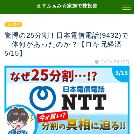
えすふぁみ☆家族で株投資
注目銘柄
驚愕の25分割！日本電信電話(9432)で
一体何があったのか？【ロキ兄経済
5/15】
2023年5月15日