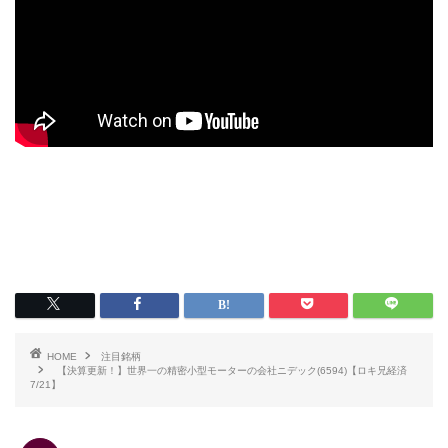
HOME
注目銘柄
【決算更新！】世界一の精密小型モーターの会社ニデック(6594)【ロキ兄経済
7/21】