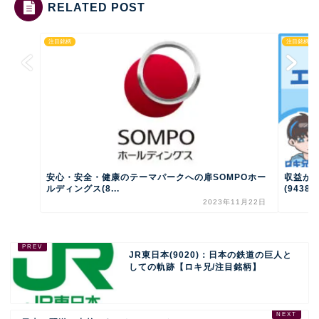
RELATED POST
注目銘柄
注目銘柄
安心・安全・健康のテーマパークへの扉SOMPOホー
収益が
ルディングス(8...
(9438)
2023年11月22日
JR東日本(9020)：日本の鉄道の巨人と
しての軌跡【ロキ兄/注目銘柄】