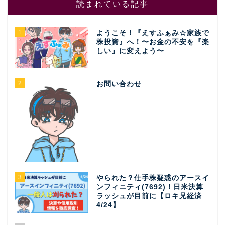
読まれている記事
1
ようこそ！『えすふぁみ☆家族で
株投資』へ！〜お金の不安を『楽
しい』に変えよう〜
2
お問い合わせ
3
やられた？仕手株疑惑のアースイ
ンフィニティ(7692)！日米決算
ラッシュが目前に【ロキ兄経済
4/24】