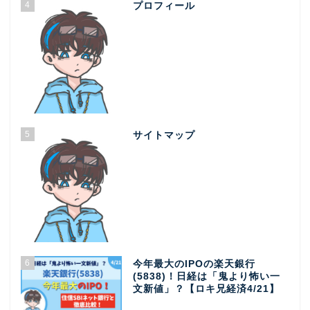
4
プロフィール
5
サイトマップ
6
今年最大のIPOの楽天銀行
(5838)！日経は「鬼より怖い一
文新値」？【ロキ兄経済4/21】