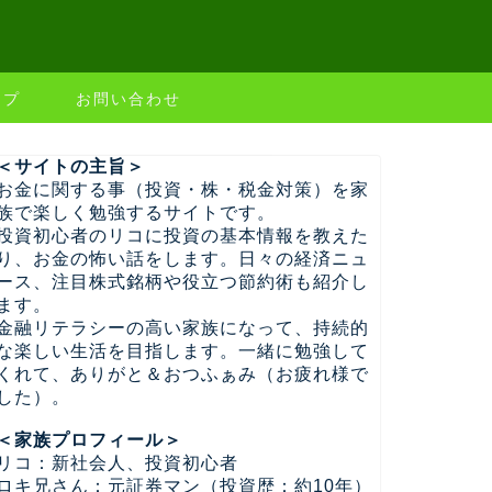
ップ
お問い合わせ
＜サイトの主旨＞
お金に関する事（投資・株・税金対策）を家
族で楽しく勉強するサイトです。
投資初心者のリコに投資の基本情報を教えた
り、お金の怖い話をします。日々の経済ニュ
ース、注目株式銘柄や役立つ節約術も紹介し
ます。
金融リテラシーの高い家族になって、持続的
な楽しい生活を目指します。一緒に勉強して
くれて、ありがと＆おつふぁみ（お疲れ様で
した）。
＜家族プロフィール＞
リコ：新社会人、投資初心者
ロキ兄さん：元証券マン（投資歴：約10年）