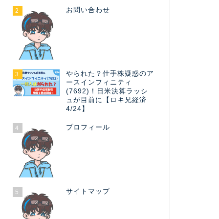
お問い合わせ
2
やられた？仕手株疑惑のア
3
ースインフィニティ
(7692)！日米決算ラッシ
ュが目前に【ロキ兄経済
4/24】
プロフィール
4
サイトマップ
5