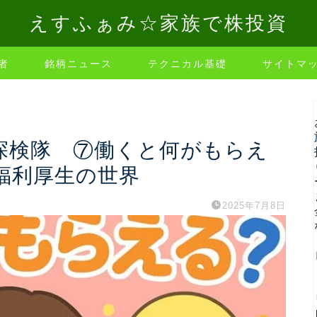
えすふぁみ☆家族で株投資
者
銘柄ニュース
テクニカル基礎
サイトマ
”探検隊 ⑦働くと何がもらえ
福利厚生の世界
2025年7月8日