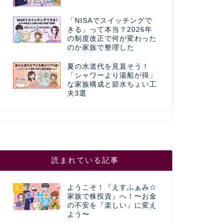
「NISAでスイッチングで
きる」って本当？2026年
の制度改正で何が変わった
のか家族で整理した
夏の水道代を見直そう！
「シャワーより湯船が得」
な家族構成と節水ちょい工
夫3選
読まれている記事
ようこそ！『えすふぁみ☆
1
家族で株投資』へ！〜お金
の不安を『楽しい』に変え
よう〜