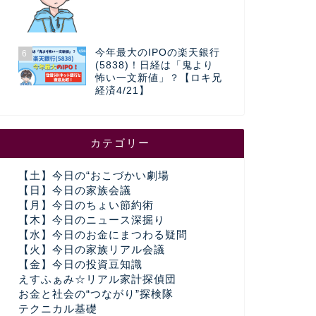
今年最大のIPOの楽天銀行
6
(5838)！日経は「鬼より
怖い一文新値」？【ロキ兄
経済4/21】
カテゴリー
【土】今日の“おこづかい劇場
【日】今日の家族会議
【月】今日のちょい節約術
【木】今日のニュース深掘り
【水】今日のお金にまつわる疑問
【火】今日の家族リアル会議
【金】今日の投資豆知識
えすふぁみ☆リアル家計探偵団
お金と社会の“つながり”探検隊
テクニカル基礎