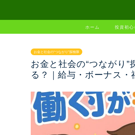
ホーム
投資初心
お金と社会の“つながり”探検隊
お金と社会の“つながり
る？｜給与・ボーナス・