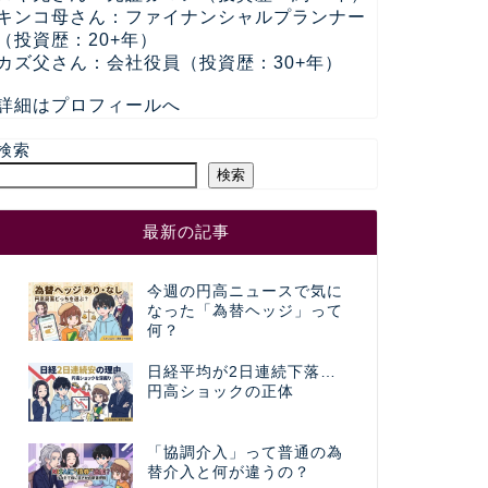
キンコ母さん：ファイナンシャルプランナー
（投資歴：20+年）
カズ父さん：会社役員（投資歴：30+年）
詳細はプロフィールへ
検索
検索
最新の記事
今週の円高ニュースで気に
なった「為替ヘッジ」って
何？
日経平均が2日連続下落…
円高ショックの正体
「協調介入」って普通の為
替介入と何が違うの？