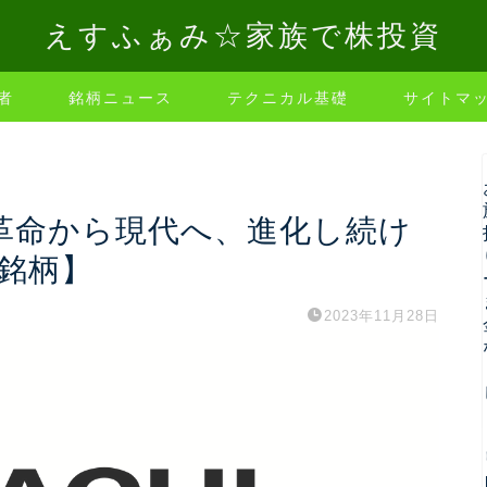
えすふぁみ☆家族で株投資
者
銘柄ニュース
テクニカル基礎
サイトマ
産業革命から現代へ、進化し続け
銘柄】
2023年11月28日