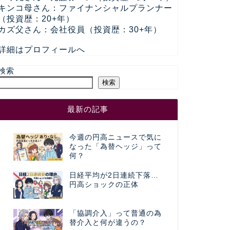
キンコ母さん：ファイナンシャルプランナー
（投資歴：20+年）
カズ父さん：会社役員（投資歴：30+年）
詳細はプロフィールへ
検索
検索
最新の記事
今週の円高ニュースで気に
なった「為替ヘッジ」って
何？
日経平均が2日連続下落…
円高ショックの正体
「協調介入」って普通の為
替介入と何が違うの？