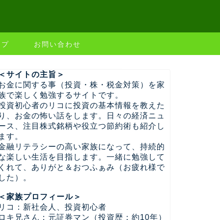
ップ
お問い合わせ
＜サイトの主旨＞
お金に関する事（投資・株・税金対策）を家
族で楽しく勉強するサイトです。
投資初心者のリコに投資の基本情報を教えた
り、お金の怖い話をします。日々の経済ニュ
ース、注目株式銘柄や役立つ節約術も紹介し
ます。
金融リテラシーの高い家族になって、持続的
な楽しい生活を目指します。一緒に勉強して
くれて、ありがと＆おつふぁみ（お疲れ様で
した）。
＜家族プロフィール＞
リコ：新社会人、投資初心者
ロキ兄さん：元証券マン（投資歴：約10年）