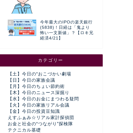
今年最大のIPOの楽天銀行
6
(5838)！日経は「鬼より
怖い一文新値」？【ロキ兄
経済4/21】
カテゴリー
【土】今日の“おこづかい劇場
【日】今日の家族会議
【月】今日のちょい節約術
【木】今日のニュース深掘り
【水】今日のお金にまつわる疑問
【火】今日の家族リアル会議
【金】今日の投資豆知識
えすふぁみ☆リアル家計探偵団
お金と社会の“つながり”探検隊
テクニカル基礎