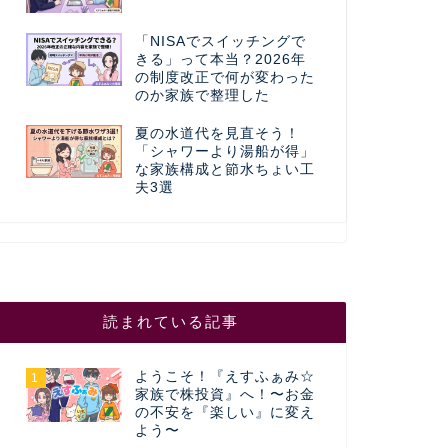
「NISAでスイッチングで
きる」って本当？2026年
の制度改正で何が変わった
のか家族で整理した
夏の水道代を見直そう！
「シャワーより湯船が得」
な家族構成と節水ちょい工
夫3選
読まれている記事
ようこそ！『えすふぁみ☆
1
家族で株投資』へ！〜お金
の不安を『楽しい』に変え
よう〜