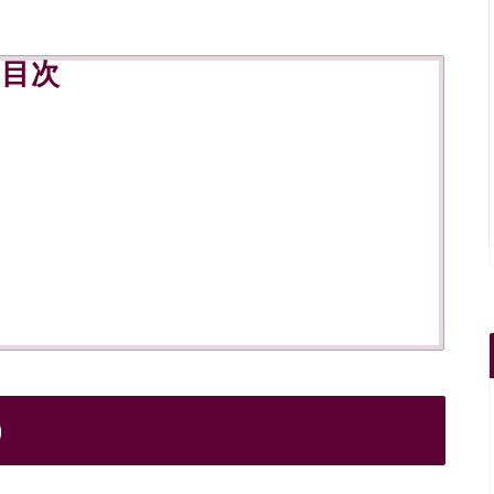
。
目次
)