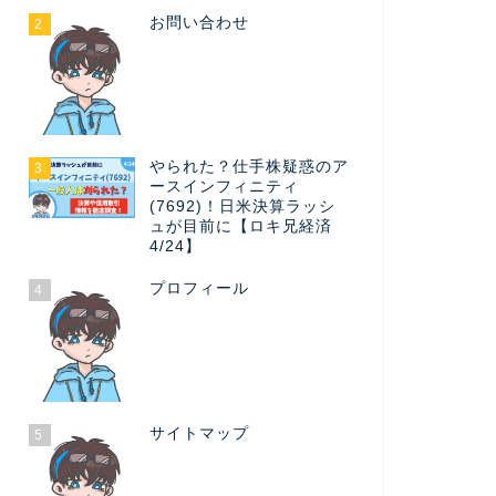
お問い合わせ
2
やられた？仕手株疑惑のア
3
ースインフィニティ
(7692)！日米決算ラッシ
ュが目前に【ロキ兄経済
4/24】
プロフィール
4
サイトマップ
5