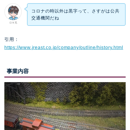
コロナの時以外は黒字って、さすがは公共
交通機関だね
ロキ兄
引用：
https://www.jreast.co.jp/company/outline/history.html
事業内容