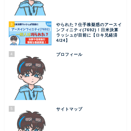
3
やられた？仕手株疑惑のアースイ
ンフィニティ(7692)！日米決算
ラッシュが目前に【ロキ兄経済
4/24】
4
プロフィール
5
サイトマップ