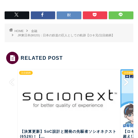
HOME
金融
JR東日本(9020)：日本の鉄道の巨人としての軌跡【ロキ兄/注目銘柄】
RELATED POST
注目銘柄
注目銘柄
【決算更新】SoC設計と開発の先駆者ソシオネクスト
【ロキ兄
(6526)！【...
超え!三井