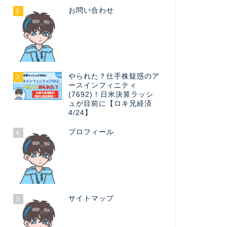
お問い合わせ
2
やられた？仕手株疑惑のア
3
ースインフィニティ
(7692)！日米決算ラッシ
ュが目前に【ロキ兄経済
4/24】
プロフィール
4
サイトマップ
5