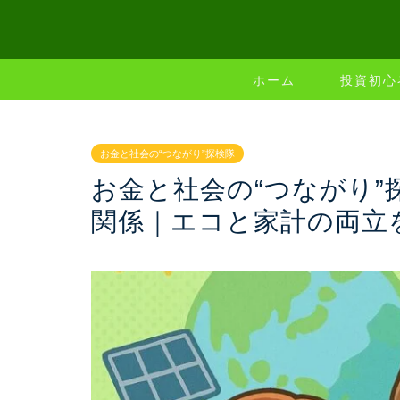
ホーム
投資初心
お金と社会の“つながり”探検隊
お金と社会の“つながり
関係｜エコと家計の両立