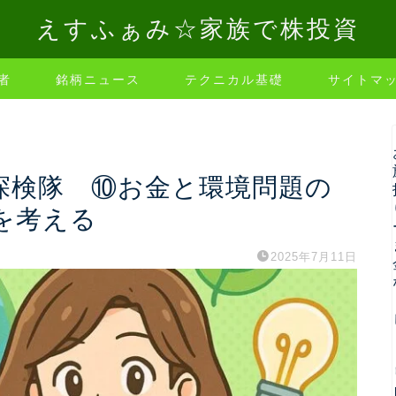
えすふぁみ☆家族で株投資
者
銘柄ニュース
テクニカル基礎
サイトマ
”探検隊 ⑩お金と環境問題の
を考える
2025年7月11日