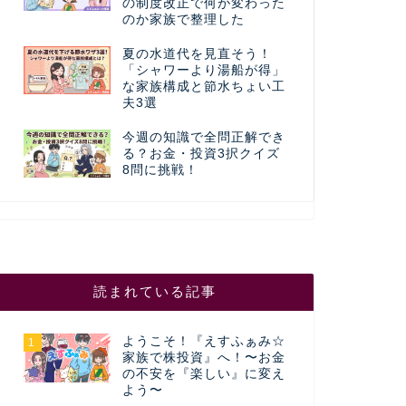
の制度改正で何が変わった
のか家族で整理した
夏の水道代を見直そう！
「シャワーより湯船が得」
な家族構成と節水ちょい工
夫3選
今週の知識で全問正解でき
る？お金・投資3択クイズ
8問に挑戦！
読まれている記事
ようこそ！『えすふぁみ☆
1
家族で株投資』へ！〜お金
の不安を『楽しい』に変え
よう〜