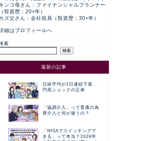
キンコ母さん：ファイナンシャルプランナー
（投資歴：20+年）
カズ父さん：会社役員（投資歴：30+年）
詳細はプロフィールへ
検索
検索
最新の記事
日経平均が2日連続下落…
円高ショックの正体
「協調介入」って普通の為
替介入と何が違うの？
「NISAでスイッチングで
きる」って本当？2026年