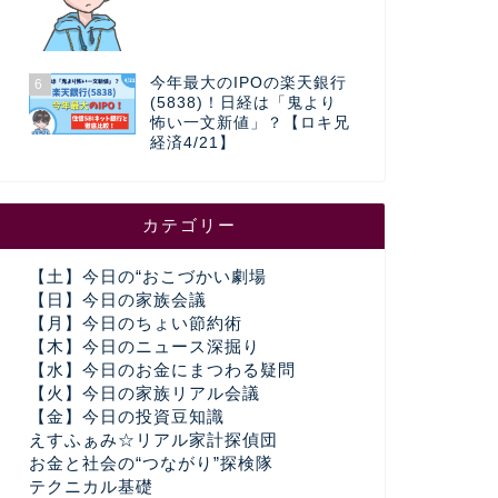
今年最大のIPOの楽天銀行
6
(5838)！日経は「鬼より
怖い一文新値」？【ロキ兄
経済4/21】
カテゴリー
【土】今日の“おこづかい劇場
【日】今日の家族会議
【月】今日のちょい節約術
【木】今日のニュース深掘り
【水】今日のお金にまつわる疑問
【火】今日の家族リアル会議
【金】今日の投資豆知識
えすふぁみ☆リアル家計探偵団
お金と社会の“つながり”探検隊
テクニカル基礎