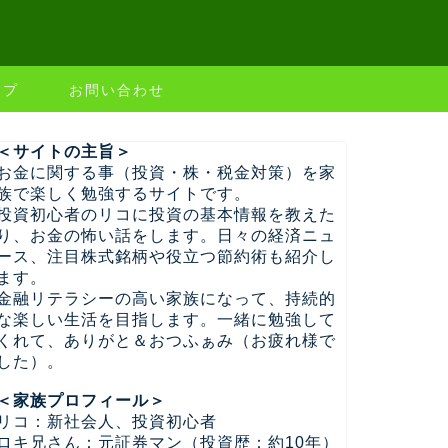
ップ
お問い合わせ
＜サイトの主旨＞
お金に関する事（投資・株・税金対策）を家
族で楽しく勉強するサイトです。
投資初心者のリコに投資の基本情報を教えた
り、お金の怖い話をします。日々の経済ニュ
ース、注目株式銘柄や役立つ節約術も紹介し
ます。
金融リテラシーの高い家族になって、持続的
な楽しい生活を目指します。一緒に勉強して
くれて、ありがと＆おつふぁみ（お疲れ様で
した）。
＜家族プロフィール＞
リコ：新社会人、投資初心者
ロキ兄さん：元証券マン（投資歴：約10年）