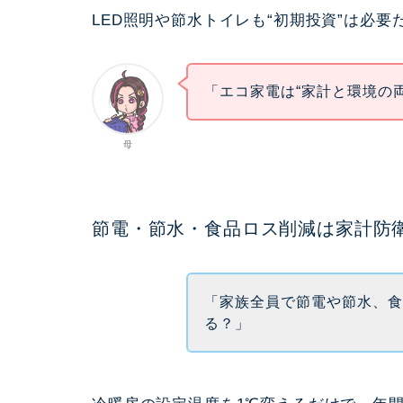
LED照明や節水トイレも“初期投資”は必
「エコ家電は“家計と環境の
母
節電・節水・食品ロス削減は家計防
「家族全員で節電や節水、
る？」