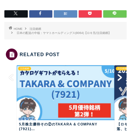
HOME
注目銘柄
日本の配送の中核：ヤマトホールディングス(9064)【ロキ兄/注目銘柄】
RELATED POST
注目銘柄
注目銘柄
5月株主優待その②のTAKARA & COMPANY
【ロキ
(7921)...
落、ビジ