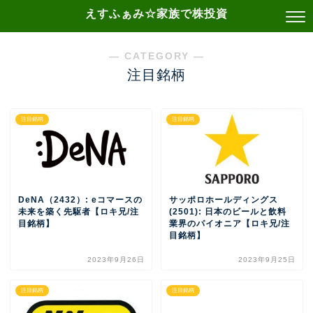
えすふぁみ☆家族で株投資
― CATEGORY ―
注目銘柄
注目銘柄
注目銘柄
DeNA（2432）: eコマースの
サッポロホールディングス
未来を築く先駆者【ロキ兄/注
(2501): 日本のビールと飲料
目銘柄】
業界のパイオニア【ロキ兄/注
目銘柄】
2023年9月26日
2023年9月25日
注目銘柄
注目銘柄