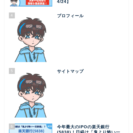
4/24】
4
プロフィール
5
サイトマップ
6
今年最大のIPOの楽天銀行
(5838)！日経は「鬼より怖い一