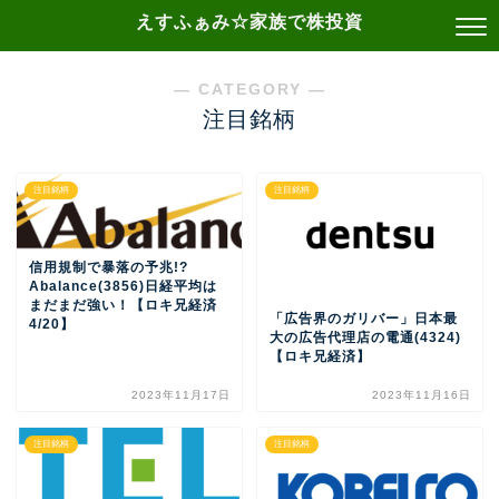
えすふぁみ☆家族で株投資
― CATEGORY ―
注目銘柄
注目銘柄
注目銘柄
信用規制で暴落の予兆!?
Abalance(3856)日経平均は
まだまだ強い！【ロキ兄経済
「広告界のガリバー」日本最
4/20】
大の広告代理店の電通(4324)
【ロキ兄経済】
2023年11月17日
2023年11月16日
注目銘柄
注目銘柄