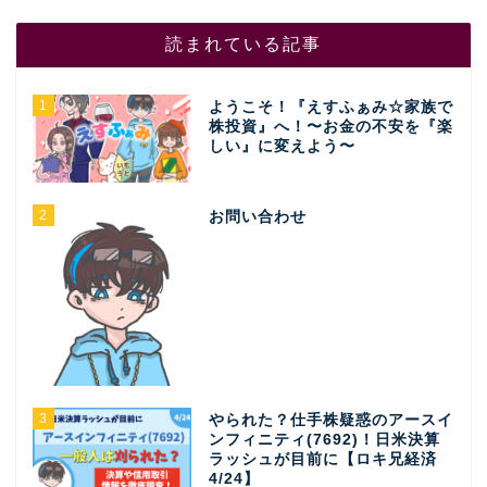
読まれている記事
1
ようこそ！『えすふぁみ☆家族で
株投資』へ！〜お金の不安を『楽
しい』に変えよう〜
2
お問い合わせ
3
やられた？仕手株疑惑のアースイ
ンフィニティ(7692)！日米決算
ラッシュが目前に【ロキ兄経済
4/24】