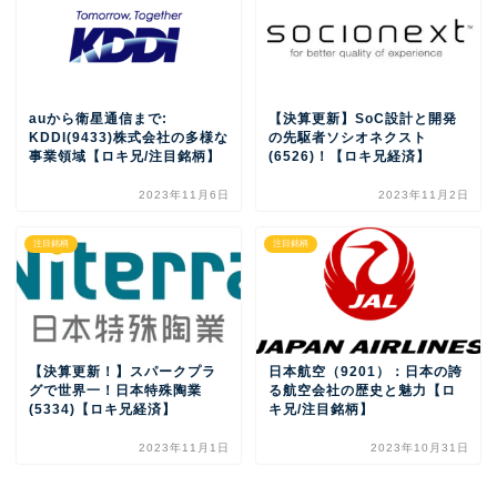
auから衛星通信まで:
【決算更新】SoC設計と開発
KDDI(9433)株式会社の多様な
の先駆者ソシオネクスト
事業領域【ロキ兄/注目銘柄】
(6526)！【ロキ兄経済】
2023年11月6日
2023年11月2日
注目銘柄
注目銘柄
【決算更新！】スパークプラ
日本航空（9201）：日本の誇
グで世界一！日本特殊陶業
る航空会社の歴史と魅力【ロ
(5334)【ロキ兄経済】
キ兄/注目銘柄】
2023年11月1日
2023年10月31日