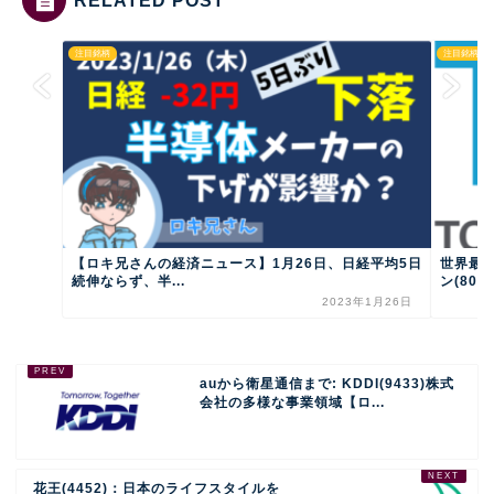
RELATED POST
注目銘柄
注目銘柄
【ロキ兄さんの経済ニュース】1月26日、日経平均5日
世界最
続伸ならず、半...
ン(8035
2023年1月26日
auから衛星通信まで: KDDI(9433)株式
会社の多様な事業領域【ロ...
花王(4452)：日本のライフスタイルを