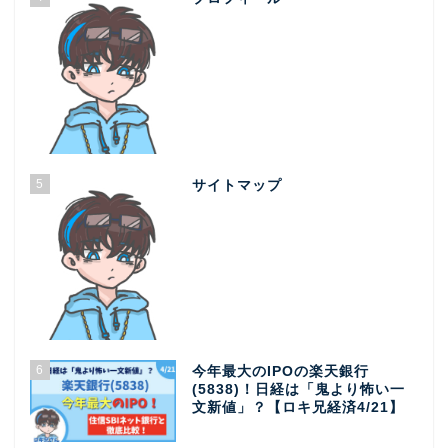
5
サイトマップ
6
今年最大のIPOの楽天銀行
(5838)！日経は「鬼より怖い一
文新値」？【ロキ兄経済4/21】