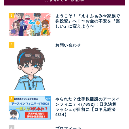
1
ようこそ！『えすふぁみ☆家族で
株投資』へ！〜お金の不安を『楽
しい』に変えよう〜
2
お問い合わせ
3
やられた？仕手株疑惑のアースイ
ンフィニティ(7692)！日米決算
ラッシュが目前に【ロキ兄経済
4/24】
4
プロフィール