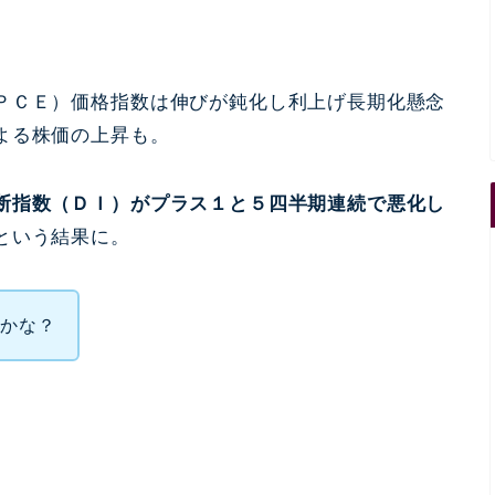
ＰＣＥ）価格指数は伸びが鈍化し利上げ長期化懸念
よる株価の上昇も。
断指数（ＤＩ）がプラス１と５四半期連続で悪化し
という結果に。
いかな？