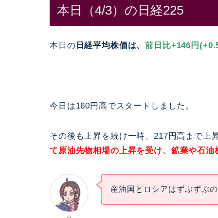
本日（4/3）の日経225
本日の
日経平均株価は、
前日比+146円(+0.
今日は160円高でスタートしました。
その後も上昇を続け一時、217円高まで上
て原油先物相場の上昇を受け、鉱業や石油
産油国とロシアはずぶずぶ
母