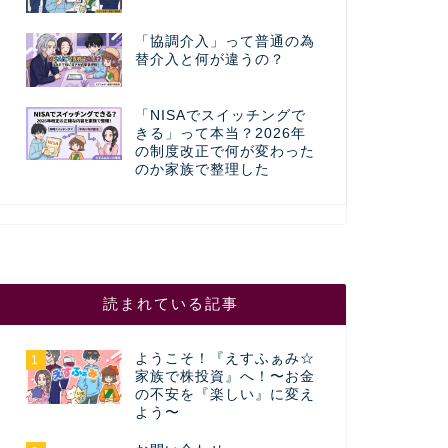
「協調介入」って普通の為
替介入と何が違うの？
「NISAでスイッチングで
きる」って本当？2026年
の制度改正で何が変わった
のか家族で整理した
読まれている記事
ようこそ！『えすふぁみ☆
1
家族で株投資』へ！〜お金
の不安を『楽しい』に変え
よう〜