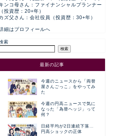
キンコ母さん：ファイナンシャルプランナー
（投資歴：20+年）
カズ父さん：会社役員（投資歴：30+年）
詳細はプロフィールへ
検索
検索
最新の記事
今週のニュースから「両替
屋さんごっこ」をやってみ
た
今週の円高ニュースで気に
なった「為替ヘッジ」って
何？
日経平均が2日連続下落…
円高ショックの正体