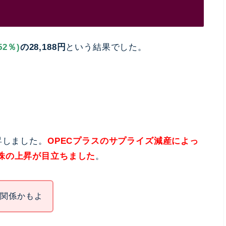
52％)
の28,188円
という結果でした。
昇しました。
OPECプラスのサプライズ減産によっ
株の上昇が目立ちました
。
の関係かもよ