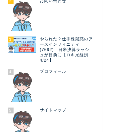
お問い合わせ
2
やられた？仕手株疑惑のア
3
ースインフィニティ
(7692)！日米決算ラッシ
ュが目前に【ロキ兄経済
4/24】
プロフィール
4
サイトマップ
5