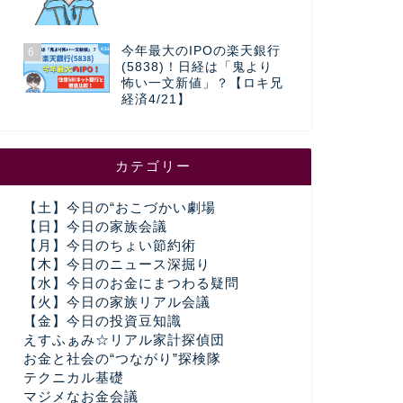
今年最大のIPOの楽天銀行
6
(5838)！日経は「鬼より
怖い一文新値」？【ロキ兄
経済4/21】
カテゴリー
【土】今日の“おこづかい劇場
【日】今日の家族会議
【月】今日のちょい節約術
【木】今日のニュース深掘り
【水】今日のお金にまつわる疑問
【火】今日の家族リアル会議
【金】今日の投資豆知識
えすふぁみ☆リアル家計探偵団
お金と社会の“つながり”探検隊
テクニカル基礎
マジメなお金会議