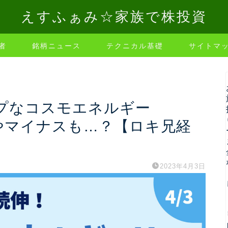
えすふぁみ☆家族で株投資
者
銘柄ニュース
テクニカル基礎
サイトマ
プなコスモエネルギー
はややマイナスも…？【ロキ兄経
2023年4月3日