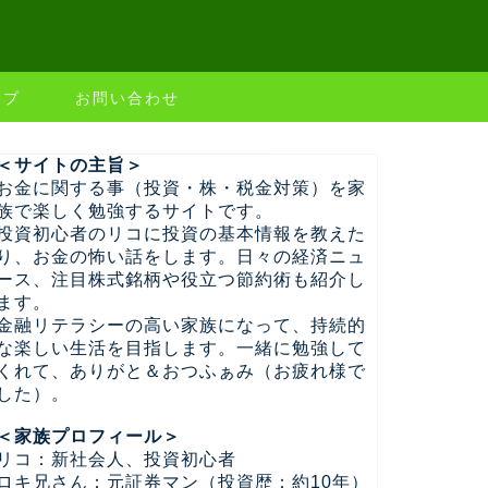
ップ
お問い合わせ
＜サイトの主旨＞
お金に関する事（投資・株・税金対策）を家
族で楽しく勉強するサイトです。
投資初心者のリコに投資の基本情報を教えた
り、お金の怖い話をします。日々の経済ニュ
ース、注目株式銘柄や役立つ節約術も紹介し
ます。
金融リテラシーの高い家族になって、持続的
な楽しい生活を目指します。一緒に勉強して
くれて、ありがと＆おつふぁみ（お疲れ様で
した）。
＜家族プロフィール＞
リコ：新社会人、投資初心者
ロキ兄さん：元証券マン（投資歴：約10年）