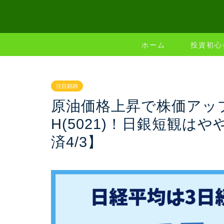
ホーム
投資初心
注目銘柄
原油価格上昇で株価アッ
H(5021)！日銀短観
済4/3】