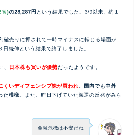
2％)
の28,287円
という結果でした。3/9以来、約１
は利確売りに押されて一時マイナスに転じる場面が
３日続伸という結果で終了しました。
に、
日本株も買いが優勢
だったようです。
にくいディフェンシブ株が買われ
、国内でも中外
った模様。
また、昨日下げていた海運の反発がみら
金融危機は不安だね