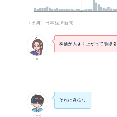
（出典）日本経済新聞
株価が大きく上がって陽線
母
それは炎柱な
ロキ兄