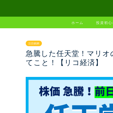
ホーム
投資初心
注目銘柄
急騰した任天堂！マリオ
てこと！【リコ経済】