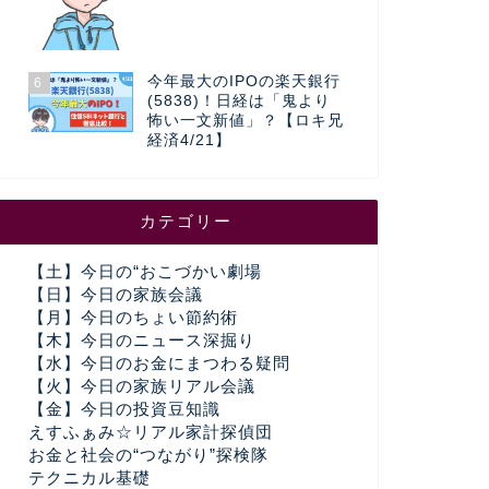
今年最大のIPOの楽天銀行
6
(5838)！日経は「鬼より
怖い一文新値」？【ロキ兄
経済4/21】
カテゴリー
【土】今日の“おこづかい劇場
【日】今日の家族会議
【月】今日のちょい節約術
【木】今日のニュース深掘り
【水】今日のお金にまつわる疑問
【火】今日の家族リアル会議
【金】今日の投資豆知識
えすふぁみ☆リアル家計探偵団
お金と社会の“つながり”探検隊
テクニカル基礎