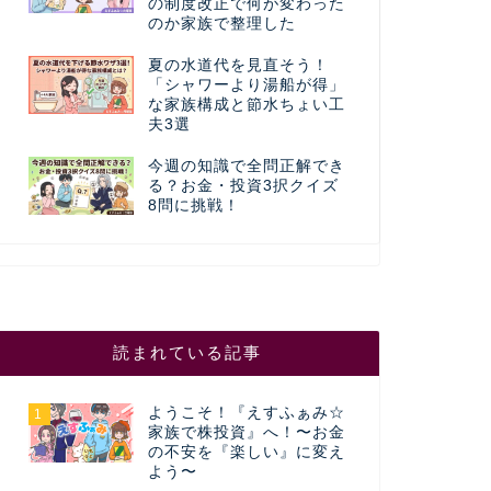
の制度改正で何が変わった
のか家族で整理した
夏の水道代を見直そう！
「シャワーより湯船が得」
な家族構成と節水ちょい工
夫3選
今週の知識で全問正解でき
る？お金・投資3択クイズ
8問に挑戦！
読まれている記事
ようこそ！『えすふぁみ☆
1
家族で株投資』へ！〜お金
の不安を『楽しい』に変え
よう〜