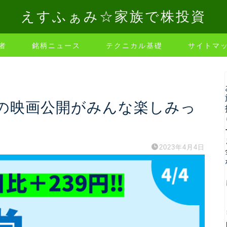
えすふぁみ☆家族で株投資
者
銘柄ニュース
テクニカル基礎
サイトマ
の映画公開がみんな楽しみっ
2023年4月4日