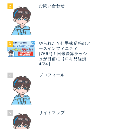
お問い合わせ
2
やられた？仕手株疑惑のア
3
ースインフィニティ
(7692)！日米決算ラッシ
ュが目前に【ロキ兄経済
4/24】
プロフィール
4
サイトマップ
5