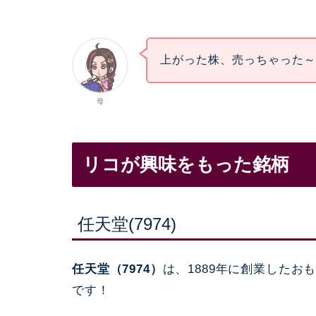
上がった株、売っちゃった
母
リコが興味をもった銘柄
任天堂(7974)
任天堂（7974）
は、1889年に創業した
です！