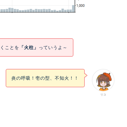
引くことを
「火柱」
っていうよ～
炎の呼吸！壱の型、不知火！！
リコ