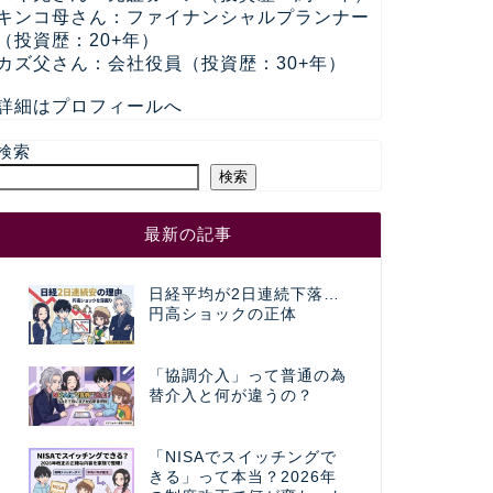
キンコ母さん：ファイナンシャルプランナー
（投資歴：20+年）
カズ父さん：会社役員（投資歴：30+年）
詳細はプロフィールへ
検索
検索
最新の記事
日経平均が2日連続下落…
円高ショックの正体
「協調介入」って普通の為
替介入と何が違うの？
「NISAでスイッチングで
きる」って本当？2026年