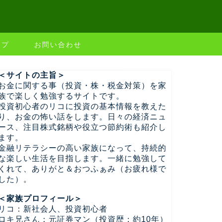
ップ
お問い合わせ
＜サイトの主旨＞
お金に関する事（投資・株・税金対策）を家
族で楽しく勉強するサイトです。
投資初心者のリコに投資の基本情報を教えた
り、お金の怖い話をします。日々の経済ニュ
ース、注目株式銘柄や役立つ節約術も紹介し
ます。
金融リテラシーの高い家族になって、持続的
な楽しい生活を目指します。一緒に勉強して
くれて、ありがと＆おつふぁみ（お疲れ様で
した）。
＜家族プロフィール＞
リコ：新社会人、投資初心者
ロキ兄さん：元証券マン（投資歴：約10年）