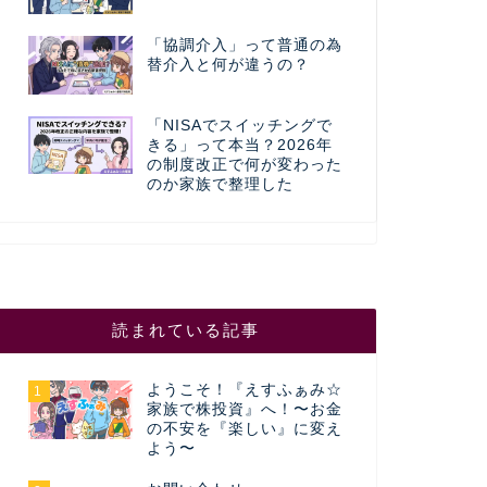
「協調介入」って普通の為
替介入と何が違うの？
「NISAでスイッチングで
きる」って本当？2026年
の制度改正で何が変わった
のか家族で整理した
読まれている記事
ようこそ！『えすふぁみ☆
1
家族で株投資』へ！〜お金
の不安を『楽しい』に変え
よう〜