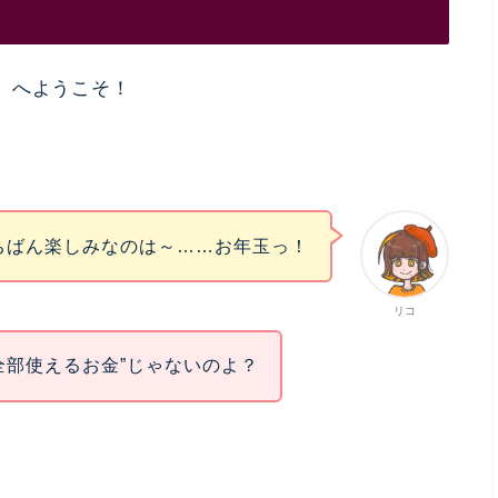
』へようこそ！
ちばん楽しみなのは～……お年玉っ！
リコ
全部使えるお金”じゃないのよ？