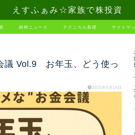
えすふぁみ☆家族で株投資
者
銘柄ニュース
テクニカル基礎
サイトマ
議 Vol.9 お年玉、どう使っ
2025年6月14日