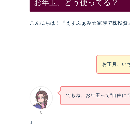
お年玉、どう使ってる？
こんにちは！『えすふぁみ☆家族で株投資
お正月、い
でもね、お年玉って“自由に
母
」