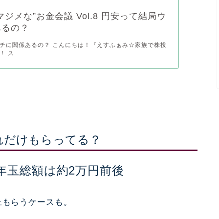
マジメな”お金会議 Vol.8 円安って結局ウ
あるの？
チに関係あるの？ こんにちは！『えすふぁみ☆家族で株投
ス...
れだけもらってる？
年玉総額は約2万円前後
上もらうケースも。