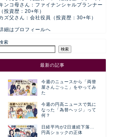
キンコ母さん：ファイナンシャルプランナー
（投資歴：20+年）
カズ父さん：会社役員（投資歴：30+年）
詳細はプロフィールへ
検索
検索
最新の記事
今週のニュースから「両替
屋さんごっこ」をやってみ
た
今週の円高ニュースで気に
なった「為替ヘッジ」って
何？
日経平均が2日連続下落…
円高ショックの正体