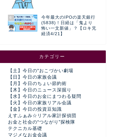
今年最大のIPOの楽天銀行
6
(5838)！日経は「鬼より
怖い一文新値」？【ロキ兄
経済4/21】
カテゴリー
【土】今日の“おこづかい劇場
【日】今日の家族会議
【月】今日のちょい節約術
【木】今日のニュース深掘り
【水】今日のお金にまつわる疑問
【火】今日の家族リアル会議
【金】今日の投資豆知識
えすふぁみ☆リアル家計探偵団
お金と社会の“つながり”探検隊
テクニカル基礎
マジメなお金会議