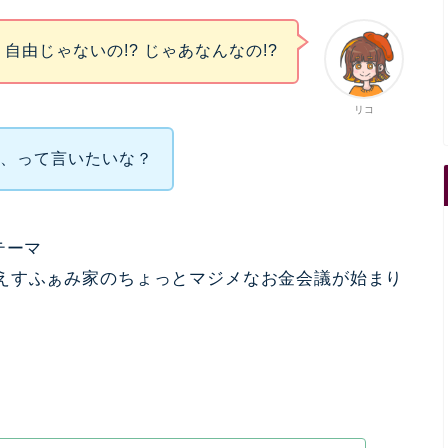
? 自由じゃないの!? じゃあなんなの!?
リコ
欺、って言いたいな？
テーマ
えすふぁみ家のちょっとマジメなお金会議が始まり