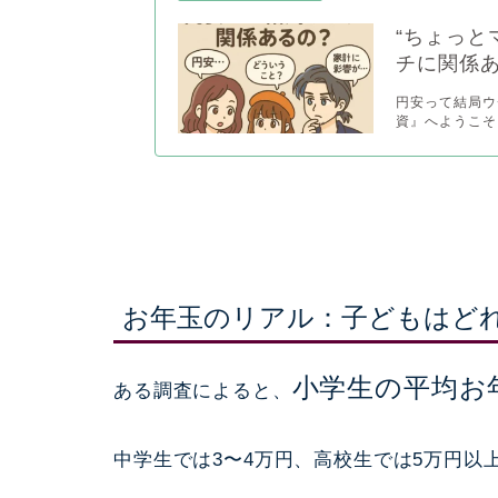
“ちょっと
チに関係
円安って結局ウ
資』へようこそ！ 
お年玉のリアル：子どもはど
小学生の平均お
ある調査によると、
中学生では3〜4万円、高校生では5万円以