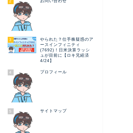
お問い合わせ
2
やられた？仕手株疑惑のア
3
ースインフィニティ
(7692)！日米決算ラッシ
ュが目前に【ロキ兄経済
4/24】
プロフィール
4
サイトマップ
5