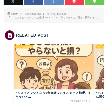
HOME
お金の基礎知識
マジメなお金会議
“ちょっとマジメな”お金会議 Vol.3 「クルマ欲しいってよ。買う？投資する？」
RELATED POST
マジメなお金会議
マジメなお
“ちょっとマジメな”お金会議 Vol.6 ふるさと納税、や
“ちょっ
らないと...
に関係あ.
2025年6月11日