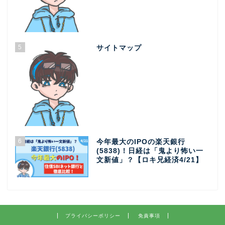
5
サイトマップ
6
今年最大のIPOの楽天銀行
(5838)！日経は「鬼より怖い一
文新値」？【ロキ兄経済4/21】
プライバシーポリシー
免責事項