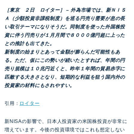
［東京 ２日 ロイター］ – 外為市場では、新ＮＩＳ
Ａ（少額投資非課税制度）を巡る円売り需要が息の長
い取引テーマになりそうだ。同制度を使った外国株投
資に伴う円売りが１月月間で８０００億円超に上った
との推計も出てきた。
新制度の始まりとあって金額が膨らんだ可能性もあ
る。ただ、仮にこの勢いが続いたとすれば、年間の円
売り規模は１０兆円近くと、昨年１年間の貿易赤字に
匹敵する大きさとなり、短期的な利益を狙う国内外の
投資家の材料にもされやすい。
引用：
ロイター
新NISAの影響で、日本人投資家の米国株投資が非常に
増えています。今後の投資環境ではこれも想定しない