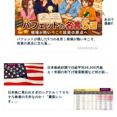
あおぞら
通銀行へ
バフェットが残した5つの名言｜相場が熱い今こそ、
投資の原点に立ち返...
2026年5月1日
日本株絶好調で日経平均38,000円超
え！米国の利下げ後退観測など何が起...
日本株に買われすぎのシグナル！？そろ
そろ株価の天井なのか！「騰落レシ
オ」...