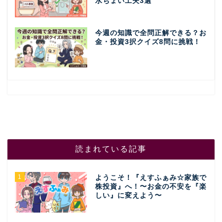
水ちょい工夫3選
今週の知識で全問正解できる？お
金・投資3択クイズ8問に挑戦！
読まれている記事
1
ようこそ！『えすふぁみ☆家族で
株投資』へ！〜お金の不安を『楽
しい』に変えよう〜