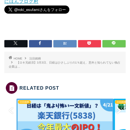
にほんブログ村
HOME
注目銘柄
【ロキ兄経済】3月3日、日経はひさしぶりの1％超え、意外と知られてない独占
企業は…
RELATED POST
注目銘柄
注目銘柄