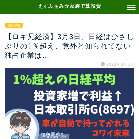
えすふぁみ☆家族で株投資
注目銘柄
【ロキ兄経済】3月3日、日経はひさし
ぶりの1％超え、意外と知られてない
独占企業は…
2023年3月3日