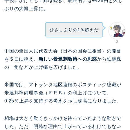
午後にかけても上昇は続き、最終的には+428円と久し
ぶりの大幅上昇に。
ひさしぶりの1％超えだ
父
中国の全国人民代表大会（日本の国会に相当）の開幕
を５日に控え、
新しい景気刺激策への思惑
から鉄鋼株
の一角などが上げ幅を広げました。
米国では、アトランタ地区連銀のボスティック総裁が
米連邦準備理事会（ＦＲＢ）の利上げについて、
0.25％上昇を支持する考えを示し株高になりました。
相場は大きく動くきっかけを待っていたような動きで
した。ただ、明確な理由で上がっているわけでもない