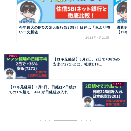
今年最大のIPOの楽天銀行(5838)！日経は「鬼より怖
決算好調
い一文新値...
【ロキ兄
2023年4月21日
【ロキ兄経済】3月2日、2日で+36%の
安永(7271)とは、社債ETF...
【ロキ兄経済】3月6日、日経は2日続け
ての1％超え、JALが日経組み入れ...