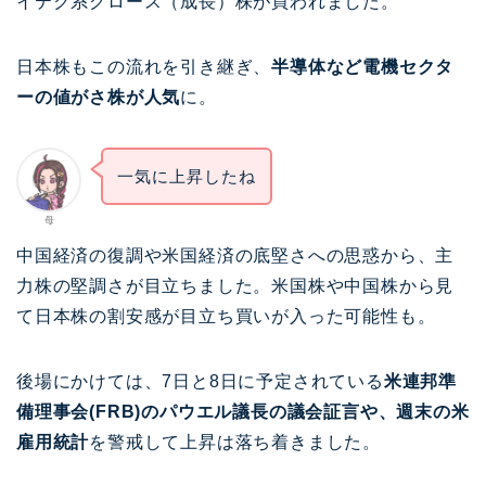
イテク系グロース（成長）株が買われました。
日本株もこの流れを引き継ぎ、
半導体など電機セクタ
ーの値がさ株が人気
に。
一気に上昇したね
母
中国経済の復調や米国経済の底堅さへの思惑から、主
力株の堅調さが目立ちました。米国株や中国株から見
て日本株の割安感が目立ち買いが入った可能性も。
後場にかけては、7日と8日に予定されている
米連邦準
備理事会(FRB)のパウエル議長の議会証言や、週末の米
雇用統計
を警戒して上昇は落ち着きました。