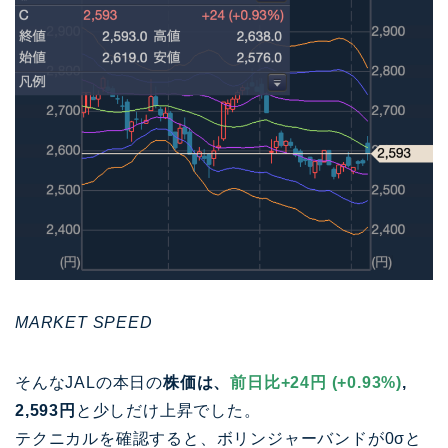
MARKET SPEED
そんなJALの本日の
株価は、
前日比+24円 (+0.93%)
,
2,593円
と少しだけ上昇でした。
テクニカルを確認すると、ボリンジャーバンドが0σと