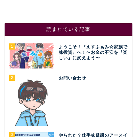
読まれている記事
1
ようこそ！『えすふぁみ☆家族で
株投資』へ！〜お金の不安を『楽
しい』に変えよう〜
2
お問い合わせ
3
やられた？仕手株疑惑のアースイ