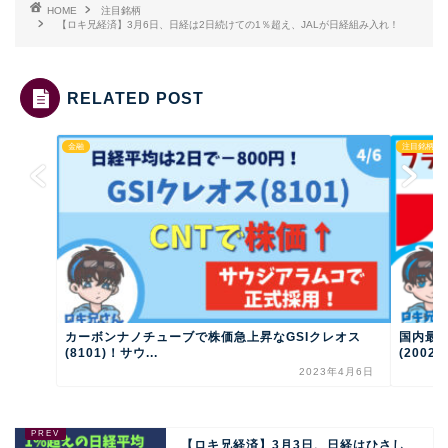
HOME
注目銘柄
【ロキ兄経済】3月6日、日経は2日続けての1％超え、JALが日経組み入れ！
RELATED POST
金融
注目銘柄
カーボンナノチューブで株価急上昇なGSIクレオス
国内最
(8101)！サウ...
(2002
2023年4月6日
【ロキ兄経済】3月3日、日経はひさし