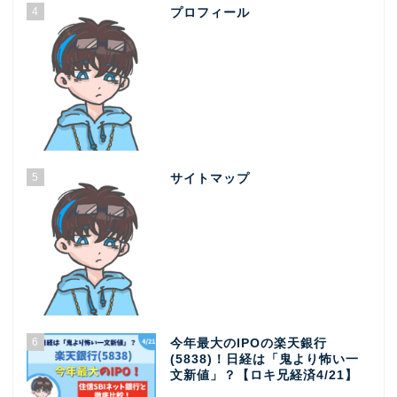
4
プロフィール
5
サイトマップ
6
今年最大のIPOの楽天銀行
(5838)！日経は「鬼より怖い一
文新値」？【ロキ兄経済4/21】