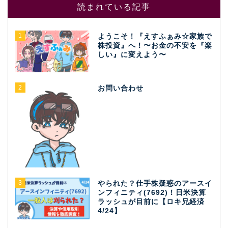
読まれている記事
1
ようこそ！『えすふぁみ☆家族で
株投資』へ！〜お金の不安を『楽
しい』に変えよう〜
2
お問い合わせ
3
やられた？仕手株疑惑のアースイ
ンフィニティ(7692)！日米決算
ラッシュが目前に【ロキ兄経済
4/24】