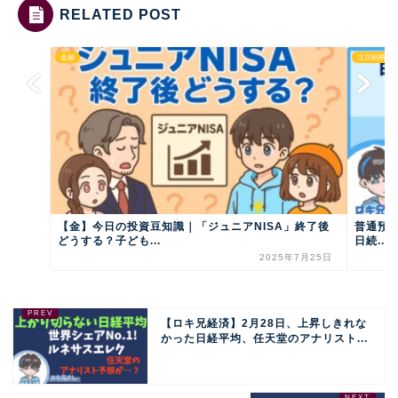
RELATED POST
金融
注目銘柄
【金】今日の投資豆知識｜「ジュニアNISA」終了後
普通預金
どうする？子ども...
日続...
2025年7月25日
【ロキ兄経済】2月28日、上昇しきれな
かった日経平均、任天堂のアナリスト...