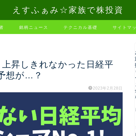
えすふぁみ☆家族で株投資
者
銘柄ニュース
テクニカル基礎
サイトマ
、上昇しきれなかった日経平
予想が…？
2023年2月28日