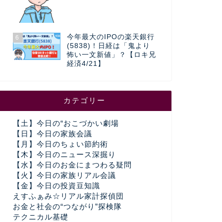
今年最大のIPOの楽天銀行
6
(5838)！日経は「鬼より
怖い一文新値」？【ロキ兄
経済4/21】
カテゴリー
【土】今日の“おこづかい劇場
【日】今日の家族会議
【月】今日のちょい節約術
【木】今日のニュース深掘り
【水】今日のお金にまつわる疑問
【火】今日の家族リアル会議
【金】今日の投資豆知識
えすふぁみ☆リアル家計探偵団
お金と社会の“つながり”探検隊
テクニカル基礎