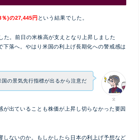
8％)の27,445円
という結果でした。
ました。前日の米株高が支えとなり上昇しました
で下落へ。やはり米国の利上げ長期化への警戒感は
米国の景気先行指標が出るから注意だ
父
感が出ていることも株価が上昇し切らなかった要因
響しないのか。もしかしたら日本の利上げ予想など