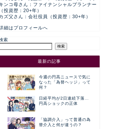
キンコ母さん：ファイナンシャルプランナー
（投資歴：20+年）
カズ父さん：会社役員（投資歴：30+年）
詳細はプロフィールへ
検索
検索
最新の記事
今週の円高ニュースで気に
なった「為替ヘッジ」って
何？
日経平均が2日連続下落…
円高ショックの正体
「協調介入」って普通の為
替介入と何が違うの？