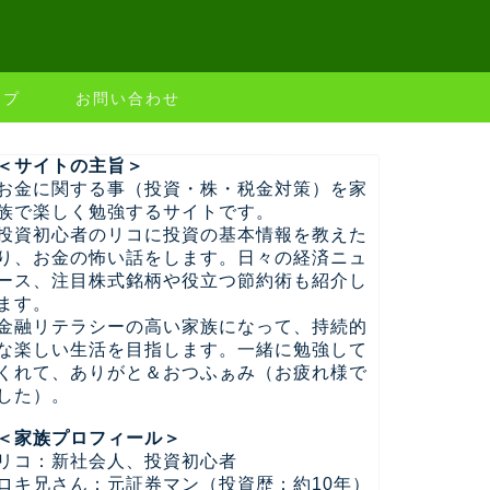
ップ
お問い合わせ
＜サイトの主旨＞
お金に関する事（投資・株・税金対策）を家
族で楽しく勉強するサイトです。
投資初心者のリコに投資の基本情報を教えた
り、お金の怖い話をします。日々の経済ニュ
ース、注目株式銘柄や役立つ節約術も紹介し
ます。
金融リテラシーの高い家族になって、持続的
な楽しい生活を目指します。一緒に勉強して
くれて、ありがと＆おつふぁみ（お疲れ様で
した）。
＜家族プロフィール＞
リコ：新社会人、投資初心者
ロキ兄さん：元証券マン（投資歴：約10年）