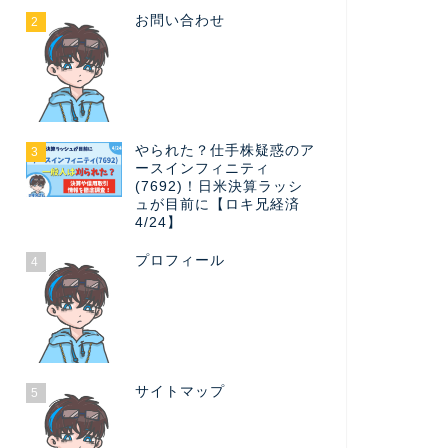
お問い合わせ
2
やられた？仕手株疑惑のア
3
ースインフィニティ
(7692)！日米決算ラッシ
ュが目前に【ロキ兄経済
4/24】
プロフィール
4
サイトマップ
5