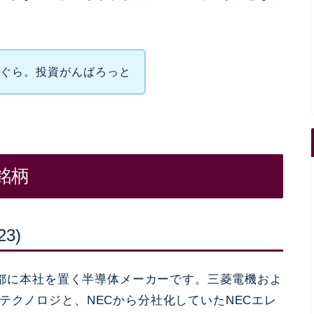
。
しぐら。投資がんばろっと
銘柄
3)
都に本社を置く半導体メーカーです。三菱電機およ
テクノロジと、NECから分社化していたNECエレ