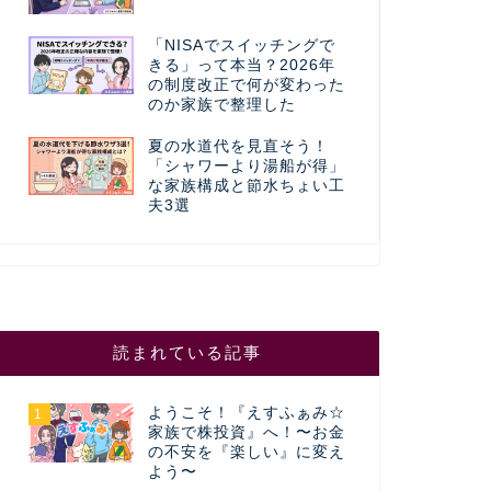
「NISAでスイッチングで
きる」って本当？2026年
の制度改正で何が変わった
のか家族で整理した
夏の水道代を見直そう！
「シャワーより湯船が得」
な家族構成と節水ちょい工
夫3選
読まれている記事
ようこそ！『えすふぁみ☆
1
家族で株投資』へ！〜お金
の不安を『楽しい』に変え
よう〜