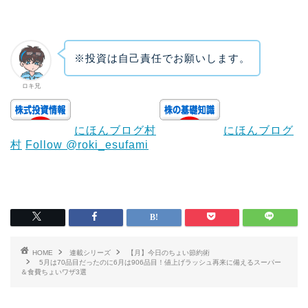
※投資は自己責任でお願いします。
ロキ兄
にほんブログ村
にほんブログ
村
Follow @roki_esufami
HOME
連載シリーズ
【月】今日のちょい節約術
5月は70品目だったのに6月は906品目！値上げラッシュ再来に備えるスーパー
＆食費ちょいワザ3選