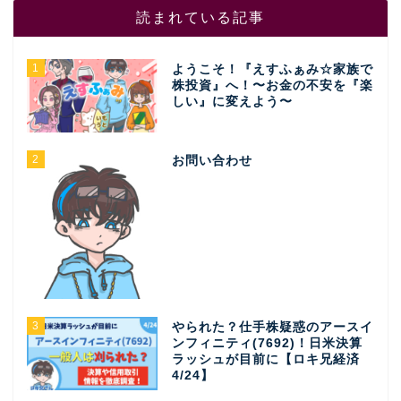
読まれている記事
1
ようこそ！『えすふぁみ☆家族で
株投資』へ！〜お金の不安を『楽
しい』に変えよう〜
2
お問い合わせ
3
やられた？仕手株疑惑のアースイ
ンフィニティ(7692)！日米決算
ラッシュが目前に【ロキ兄経済
4/24】