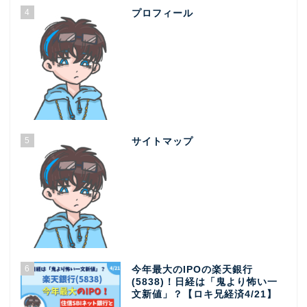
4
プロフィール
5
サイトマップ
6
今年最大のIPOの楽天銀行
(5838)！日経は「鬼より怖い一
文新値」？【ロキ兄経済4/21】