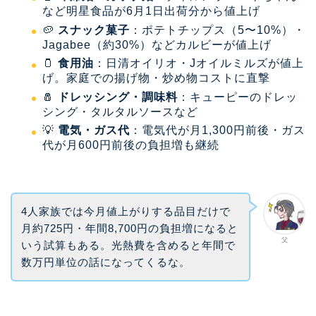
など明星食品が6月1日出荷分から値上げ
🥔
スナック菓子
：ポテトチップス（5〜10%）・
Jagabee（約30%）などカルビーが値上げ
🫙
食用油
：日清オイリオ・Jオイルミルズが値上
げ。家庭での揚げ物・炒め物コストに直撃
🧂
ドレッシング・調味料
：キューピーのドレッ
シング・タルタルソースなど
💡
電気・ガス代
：電気代が月1,300円前後・ガス
代が月600円前後の負担増も継続
4人家族では今月値上がりする品目だけで
月約725円・年間8,700円の負担増になると
父
いう試算もある。光熱費を含めると年間で
数万円単位の話になってくるな。