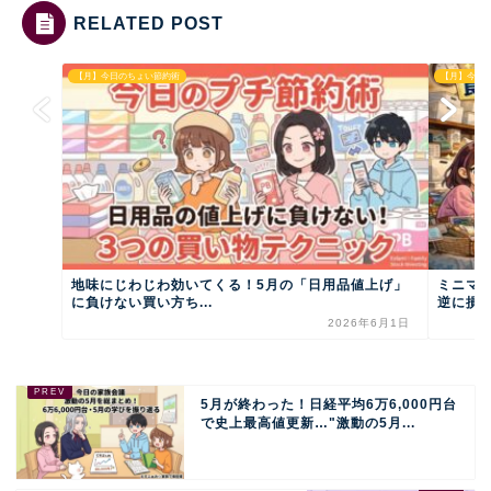
RELATED POST
【月】今日のちょい節約術
【月】今日
地味にじわじわ効いてくる！5月の「日用品値上げ」
ミニマ
に負けない買い方ち...
逆に損
2026年6月1日
5月が終わった！日経平均6万6,000円台
で史上最高値更新…"激動の5月...