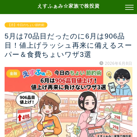
えすふぁみ☆家族で株投資
【月】今日のちょい節約術
5月は70品目だったのに6月は906品
目！値上げラッシュ再来に備えるスー
パー＆食費ちょいワザ3選
2026年6月8日