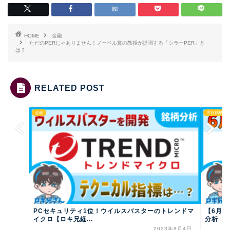
HOME
金融
ただのPERじゃありません！ノーベル賞の教授が提唱する「シラーPER」と
は？
RELATED POST
金融
注目銘柄
PCセキュリティ1位！ウイルスバスターのトレンドマ
【6月優
イクロ【ロキ兄経...
分析【ロ
2023年8月4日