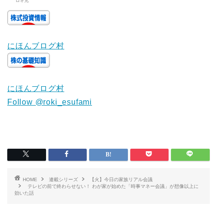
ロキ兄
にほんブログ村
にほんブログ村
Follow @roki_esufami
HOME
連載シリーズ
【火】今日の家族リアル会議
テレビの前で終わらせない！ わが家が始めた「時事マネー会議」が想像以上に
効いた話