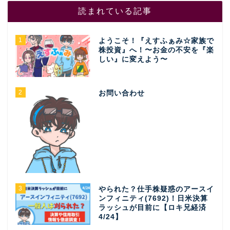
読まれている記事
1
ようこそ！『えすふぁみ☆家族で
株投資』へ！〜お金の不安を『楽
しい』に変えよう〜
2
お問い合わせ
3
やられた？仕手株疑惑のアースイ
ンフィニティ(7692)！日米決算
ラッシュが目前に【ロキ兄経済
4/24】