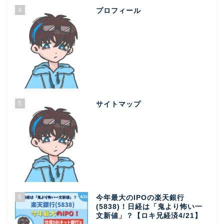
4
プロフィール
5
サイトマップ
6
今年最大のIPOの楽天銀行
(5838)！日経は「鬼より怖い一
文新値」？【ロキ兄経済4/21】