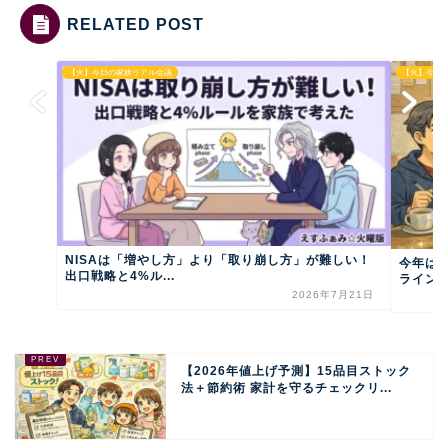
RELATED POST
【火】今日の家族リアル会議
【火】今日
NISAは「増やし方」より「取り崩し方」が難しい！
今年は
出口戦略と4%ル...
ライン会
2026年7月21日
【2026年値上げ予測】15品目ストック
法＋節約術 家計を守るチェックリ...