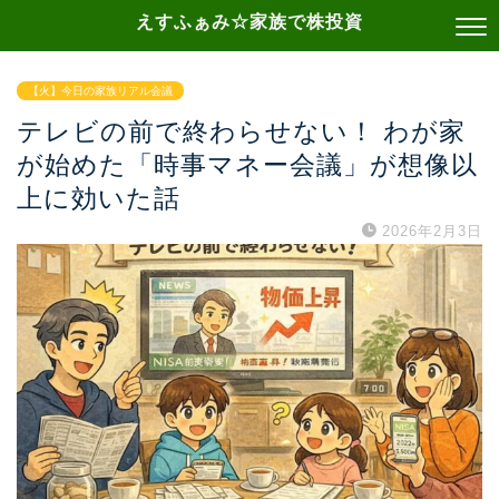
えすふぁみ☆家族で株投資
【火】今日の家族リアル会議
テレビの前で終わらせない！ わが家
が始めた「時事マネー会議」が想像以
上に効いた話
2026年2月3日