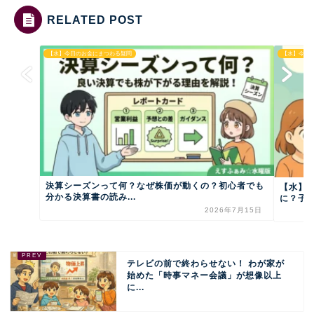
RELATED POST
【水】今日のお金にまつわる疑問
【水】今日
決算シーズンって何？なぜ株価が動くの？初心者でも
【水】
分かる決算書の読み...
に？子ど
2026年7月15日
テレビの前で終わらせない！ わが家が
始めた「時事マネー会議」が想像以上
に...