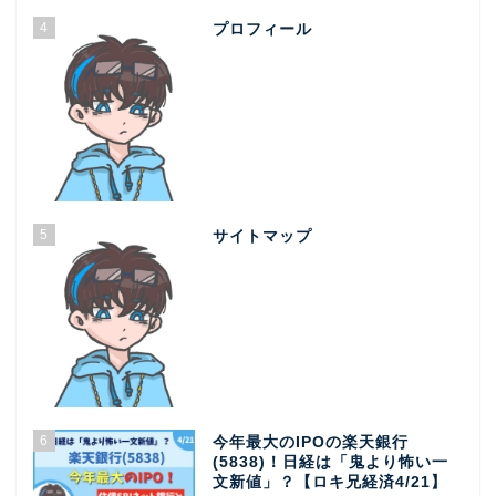
4
プロフィール
5
サイトマップ
6
今年最大のIPOの楽天銀行
(5838)！日経は「鬼より怖い一
文新値」？【ロキ兄経済4/21】