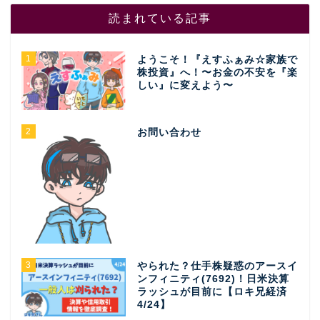
読まれている記事
1
ようこそ！『えすふぁみ☆家族で
株投資』へ！〜お金の不安を『楽
しい』に変えよう〜
2
お問い合わせ
3
やられた？仕手株疑惑のアースイ
ンフィニティ(7692)！日米決算
ラッシュが目前に【ロキ兄経済
4/24】