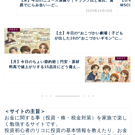
【木】今日のニュース深掘り｜トランプ氏と習氏、貿
【ロキ
易でにらみ合い―ど...
MSCI銘
2025年10月16日
【土】今日の“おこづかい劇場｜子ども
が出した10の“おこづかいギモン”に...
【月】今日のちょい節約術｜円安・原材
料高で値上がりする15品目にどう備え...
＜サイトの主旨＞
お金に関する事（投資・株・税金対策）を家族で楽し
く勉強するサイトです。
投資初心者のリコに投資の基本情報を教えたり、お金