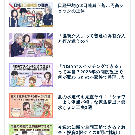
日経平均が2日連続下落…円高シ
ョックの正体
「協調介入」って普通の為替介入
と何が違うの？
「NISAでスイッチングできる」
って本当？2026年の制度改正で
何が変わったのか家族で整理した
夏の水道代を見直そう！「シャワ
ーより湯船が得」な家族構成と節
水ちょい工夫3選
今週の知識で全問正解できる？お
金・投資3択クイズ8問に挑戦！