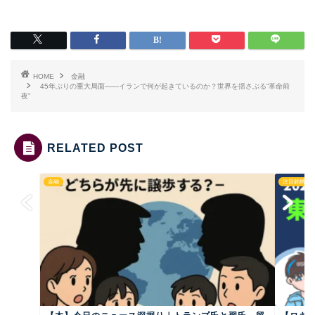
HOME
金融
45年ぶりの重大局面——イランで何が起きているのか？世界を揺さぶる“革命前
夜”
RELATED POST
金融
注目銘柄