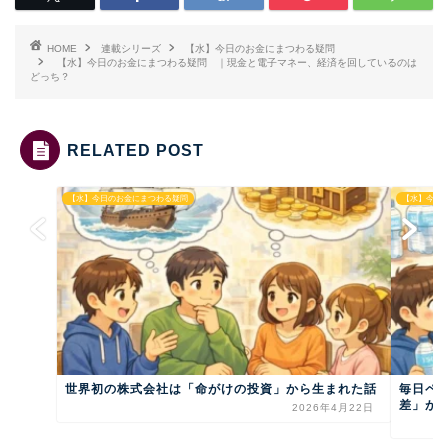
HOME
連載シリーズ
【水】今日のお金にまつわる疑問
【水】今日のお金にまつわる疑問 ｜現金と電子マネー、経済を回しているのは
どっち？
RELATED POST
【水】今日のお金にまつわる疑問
【水】今日
世界初の株式会社は「命がけの投資」から生まれた話
毎日ペッ
差」がつ
2026年4月22日