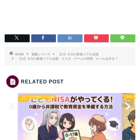
HOME
連載シリーズ
【火】今日の家族リアル会議
【火】今日の家族リアル会議 スマホ・ゲームの時間、ルールを作る？
RELATED POST
【火】今日の家族リアル会議
【火】今日