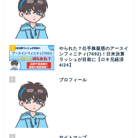
3
やられた？仕手株疑惑のアースイ
ンフィニティ(7692)！日米決算
ラッシュが目前に【ロキ兄経済
4/24】
4
プロフィール
5
サイトマップ