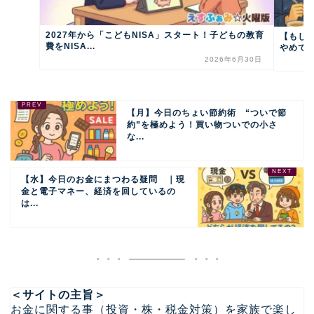
2027年から「こどもNISA」スタート！子どもの教育
【もし明
費をNISA...
やめて始
2026年6月30日
【月】今日のちょい節約術 “ついで節
約”を極めよう！買い物ついでの小さ
な...
【水】今日のお金にまつわる疑問 ｜現
金と電子マネー、経済を回しているの
は...
＜サイトの主旨＞
お金に関する事（投資・株・税金対策）を家族で楽し