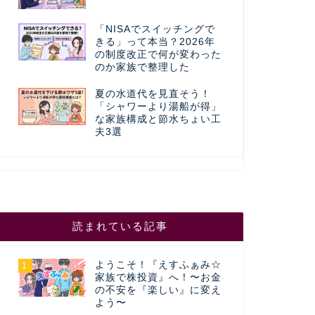
「NISAでスイッチングで
きる」って本当？2026年
の制度改正で何が変わった
のか家族で整理した
夏の水道代を見直そう！
「シャワーより湯船が得」
な家族構成と節水ちょい工
夫3選
読まれている記事
ようこそ！『えすふぁみ☆
1
家族で株投資』へ！〜お金
の不安を『楽しい』に変え
よう〜