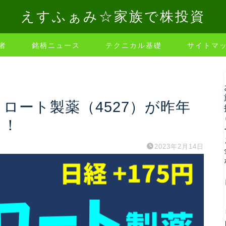
えすふぁみ☆家族で株投資
者
銘柄ニュース
テクニカル基礎
サイトマ
、ロート製薬（4527）が昨年
目！
2023年2月14日