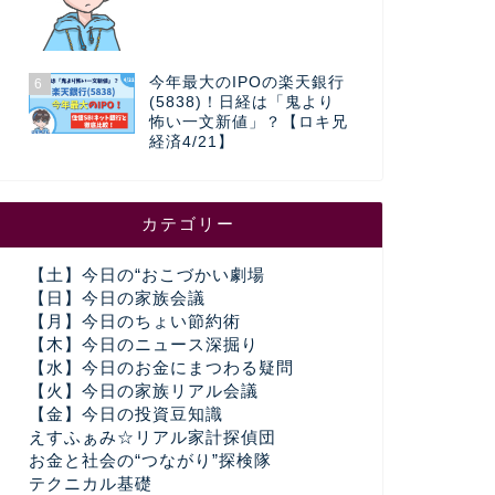
今年最大のIPOの楽天銀行
6
(5838)！日経は「鬼より
怖い一文新値」？【ロキ兄
経済4/21】
カテゴリー
【土】今日の“おこづかい劇場
【日】今日の家族会議
【月】今日のちょい節約術
【木】今日のニュース深掘り
【水】今日のお金にまつわる疑問
【火】今日の家族リアル会議
【金】今日の投資豆知識
えすふぁみ☆リアル家計探偵団
お金と社会の“つながり”探検隊
テクニカル基礎