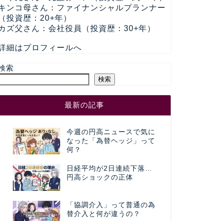
キンコ母さん：ファイナンシャルプランナー
（投資歴：20+年）
カズ父さん：会社役員（投資歴：30+年）
詳細はプロフィールへ
検索
検索
最新の記事
今週の円高ニュースで気に
なった「為替ヘッジ」って
何？
日経平均が2日連続下落…
円高ショックの正体
「協調介入」って普通の為
替介入と何が違うの？