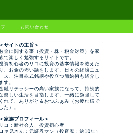
ップ
お問い合わせ
＜サイトの主旨＞
お金に関する事（投資・株・税金対策）を家
族で楽しく勉強するサイトです。
投資初心者のリコに投資の基本情報を教えた
り、お金の怖い話をします。日々の経済ニュ
ース、注目株式銘柄や役立つ節約術も紹介し
ます。
金融リテラシーの高い家族になって、持続的
な楽しい生活を目指します。一緒に勉強して
くれて、ありがと＆おつふぁみ（お疲れ様で
した）。
＜家族プロフィール＞
リコ：新社会人、投資初心者
ロキ兄さん：元証券マン（投資歴：約10年）