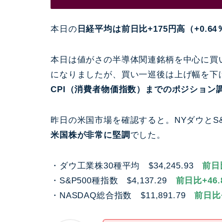
本日
の
日経平均は前日比+175円高（+0.64％
本日は値がさの半導体関連銘柄を中心に買い
になりましたが、買い一巡後は上げ幅を下
CPI（消費者物価指数）までのポジション
昨日の米国市場を確認すると。NYダウとS&
米国株が非常に堅調
でした。
・ダウ工業株30種平均 $34,245.93
前日比
・S&P500種指数 $4,137.29
前日比+46.8
・NASDAQ総合指数 $11,891.79
前日比+