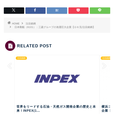
HOME
注目銘柄
日本郵船（9101）：三菱グループの海運巨大企業【ロキ兄/注目銘柄】
RELATED POST
注目銘柄
注目銘柄
世界をリードする石油・天然ガス開発企業の歴史と未
横浜ゴム
来！INPEX(1...
企業【ロ