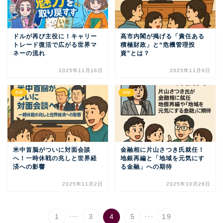
ドルが再び主役に！キャリー
高市内閣が掲げる「責任ある
トレード復活で広がる世界マ
積極財政」と“危機管理投
ネーの流れ
資”とは？
2025年11月16日
2025年11月9日
金融
金融
米中首脳がついに対面会談
金融相に片山さつき氏就任！
へ！一時休戦の兆しと世界経
地銀再編と「地域を元気にす
済への影響
る金融」への期待
2025年11月2日
2025年10月26日
...
...
1
3
4
5
19