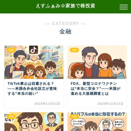
えすふぁみ☆家族で株投資
― CATEGORY ―
金融
金融
金融
TikTok禁止は回避される？
FDA、新型コロナワクチン
——米国合弁会社設立が意味
は“本当に安全？”——米国が
する“本当の狙い”
進める大規模調査とは
2025年12月21日
2025年12月14日
金融
金融