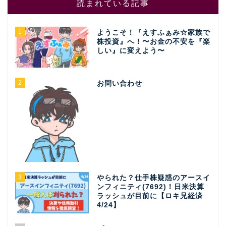
読まれている記事
1
ようこそ！『えすふぁみ☆家族で
株投資』へ！〜お金の不安を『楽
しい』に変えよう〜
2
お問い合わせ
3
やられた？仕手株疑惑のアースイ
ンフィニティ(7692)！日米決算
ラッシュが目前に【ロキ兄経済
4/24】