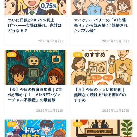
ついに日銀が“0.75％利上
マイケル・バリーの「AI市場
げ”へ——市場は揺れ、家計は
売り」から読み解く“誤解され
どうなる？
たバブル論”
2025年12月7日
2025年11月30日
金融
金融
【金】今日の投資豆知識｜Z世
【月】今日のちょい節約術｜
代が動かす！「AI×NFT×ヴァ
無理なく続ける“ゆる節約”の
ーチャル不動産」の最前線
すすめ
2025年11月21日
2025年11月17日
金融
金融