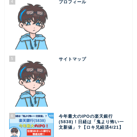
4
プロフィール
5
サイトマップ
6
今年最大のIPOの楽天銀行
(5838)！日経は「鬼より怖い一
文新値」？【ロキ兄経済4/21】