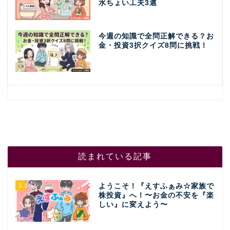
水ちょい工夫3選
今週の知識で全問正解できる？お
金・投資3択クイズ8問に挑戦！
読まれている記事
1
ようこそ！『えすふぁみ☆家族で
株投資』へ！〜お金の不安を『楽
しい』に変えよう〜