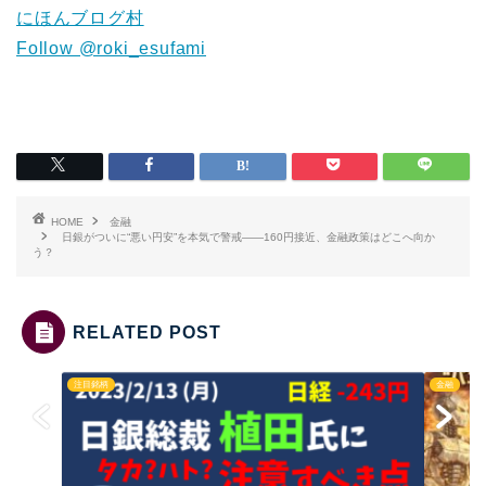
にほんブログ村
Follow @roki_esufami
HOME
金融
日銀がついに“悪い円安”を本気で警戒——160円接近、金融政策はどこへ向か
う？
RELATED POST
注目銘柄
金融