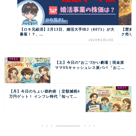
【ロキ兄経済】2月13日、婚活大手IBJ（6071）が大
【歴史
暴落！？、...
ク売り”
2023年2月13日
【土】今日の“おこづかい劇場｜現金派
ママVSキャッシュレス派パパ 「おこ...
【月】今日のちょい節約術 ｜定額減税4
万円ゲット！ インフレ時代「知って...