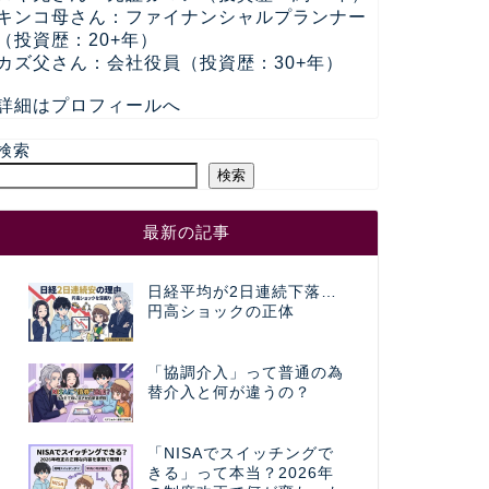
キンコ母さん：ファイナンシャルプランナー
（投資歴：20+年）
カズ父さん：会社役員（投資歴：30+年）
詳細はプロフィールへ
検索
検索
最新の記事
日経平均が2日連続下落…
円高ショックの正体
「協調介入」って普通の為
替介入と何が違うの？
「NISAでスイッチングで
きる」って本当？2026年