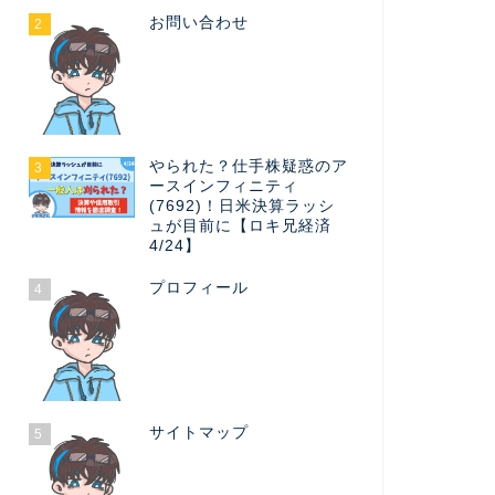
お問い合わせ
2
やられた？仕手株疑惑のア
3
ースインフィニティ
(7692)！日米決算ラッシ
ュが目前に【ロキ兄経済
4/24】
プロフィール
4
サイトマップ
5