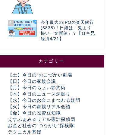
今年最大のIPOの楽天銀行
6
(5838)！日経は「鬼より
怖い一文新値」？【ロキ兄
経済4/21】
カテゴリー
【土】今日の“おこづかい劇場
【日】今日の家族会議
【月】今日のちょい節約術
【木】今日のニュース深掘り
【水】今日のお金にまつわる疑問
【火】今日の家族リアル会議
【金】今日の投資豆知識
えすふぁみ☆リアル家計探偵団
お金と社会の“つながり”探検隊
テクニカル基礎