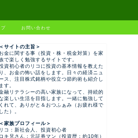
ップ
お問い合わせ
＜サイトの主旨＞
お金に関する事（投資・株・税金対策）を家
族で楽しく勉強するサイトです。
投資初心者のリコに投資の基本情報を教えた
り、お金の怖い話をします。日々の経済ニュ
ース、注目株式銘柄や役立つ節約術も紹介し
ます。
金融リテラシーの高い家族になって、持続的
な楽しい生活を目指します。一緒に勉強して
くれて、ありがと＆おつふぁみ（お疲れ様で
した）。
＜家族プロフィール＞
リコ：新社会人、投資初心者
ロキ兄さん：元証券マン（投資歴：約10年）