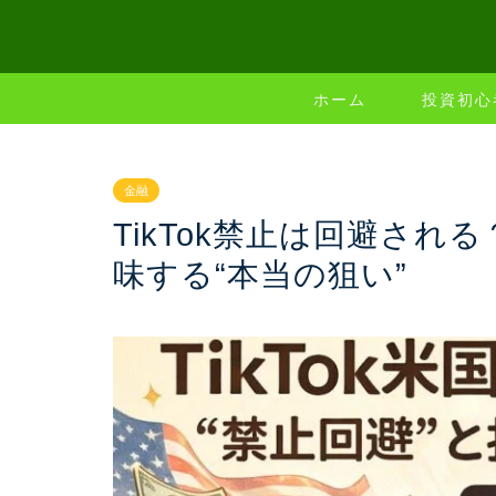
ホーム
投資初心
金融
TikTok禁止は回避さ
味する“本当の狙い”