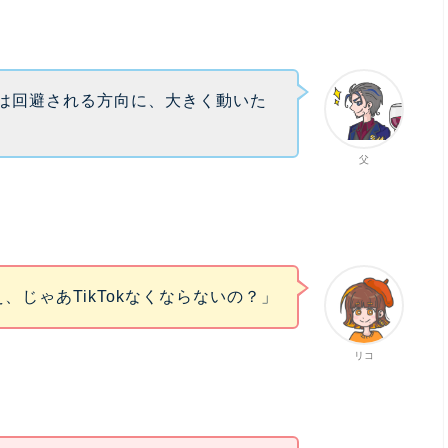
”は回避される方向に、大きく動いた
父
え、じゃあTikTokなくならないの？」
リコ