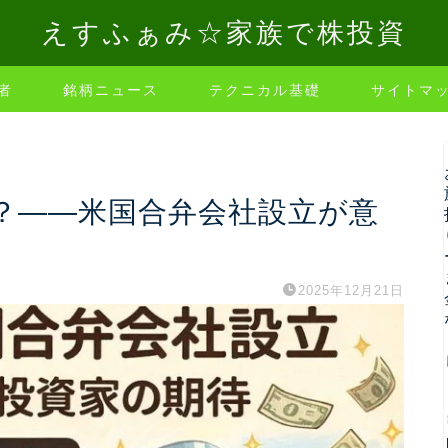
えすふぁみ☆家族で株投資
者
銘柄ニュース
テクニカル基礎
サイトマ
れる？——米国合弁会社設立が意
2025年12月21日