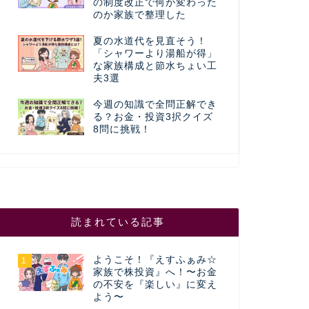
の制度改正で何が変わった
のか家族で整理した
夏の水道代を見直そう！
「シャワーより湯船が得」
な家族構成と節水ちょい工
夫3選
今週の知識で全問正解でき
る？お金・投資3択クイズ
8問に挑戦！
読まれている記事
ようこそ！『えすふぁみ☆
1
家族で株投資』へ！〜お金
の不安を『楽しい』に変え
よう〜