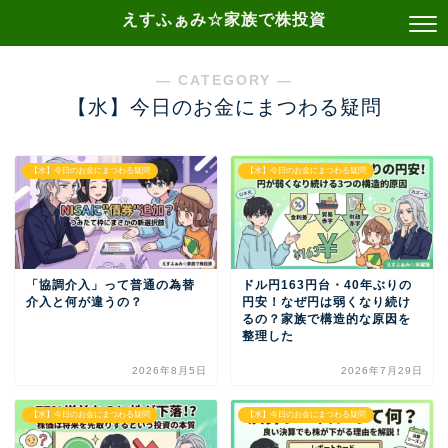
えすふぁみ☆家族で株投資
― CATEGORY ―
【水】今日のお金にまつわる疑問
【水】今日のお金にまつわる疑問
【水】今日のお金にまつわる疑問
「協調介入」って普通の為替
ドル円163円台・40年ぶりの
介入と何が違うの？
円安！なぜ円は弱くなり続け
るの？家族で構造的な原因を
整理した
2026年8月5日
2026年7月29日
【水】今日のお金にまつわる疑問
【水】今日のお金にまつわる疑問