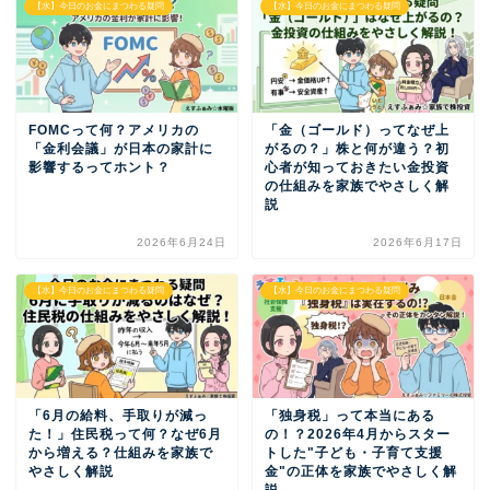
【水】今日のお金にまつわる疑問
【水】今日のお金にまつわる疑問
FOMCって何？アメリカの
「金（ゴールド）ってなぜ上
「金利会議」が日本の家計に
がるの？」株と何が違う？初
影響するってホント？
心者が知っておきたい金投資
の仕組みを家族でやさしく解
説
2026年6月24日
2026年6月17日
【水】今日のお金にまつわる疑問
【水】今日のお金にまつわる疑問
「6月の給料、手取りが減っ
「独身税」って本当にある
た！」住民税って何？なぜ6月
の！？2026年4月からスター
から増える？仕組みを家族で
トした"子ども・子育て支援
やさしく解説
金"の正体を家族でやさしく解
説