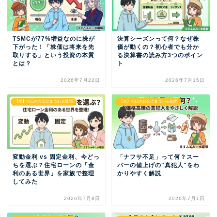
TSMCが77%増益なのに株が
決算シーズンって何？なぜ株
下がった！「株価は将来を先
価が動くの？初心者でも分か
取りする」という投資の本質
る決算書の読み方3つのポイン
とは？
ト
2026年7月22日
2026年7月15日
【水】今日のお金にまつわる疑問
【水】今日のお金にまつわる疑問
変動金利 vs 固定金利、今どっ
「ナフサ不足」って何？スー
ちを選ぶ？住宅ローンの「金
パーの値上げの"真犯人"をわ
利のある世界」を家族で整理
かりやすく解説
してみた
2026年7月8日
2026年7月1日