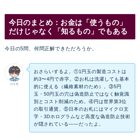
今日のまとめ：お金は「使うもの」
だけじゃなく「知るもの」でもある
今日の5問、何問正解できただろうか。
おさらいするよ。①1円玉の製造コストは
約3〜4円で赤字。②お札は洗濯しても基本
ロキ兄
的に使える（繊維素材のため）。③5円
玉・50円玉の穴は偽造防止ではなく触覚識
別とコスト削減のため。④円は世界第3位
の取引通貨。⑤日本のお札にはマイクロ文
字・3Dホログラムなど高度な偽造防止技術
が隠されている——だったよ。