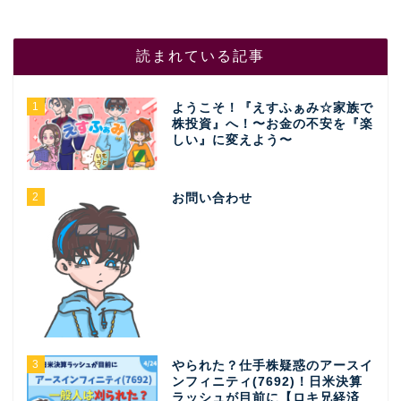
読まれている記事
1
ようこそ！『えすふぁみ☆家族で
株投資』へ！〜お金の不安を『楽
しい』に変えよう〜
2
お問い合わせ
3
やられた？仕手株疑惑のアースイ
ンフィニティ(7692)！日米決算
ラッシュが目前に【ロキ兄経済