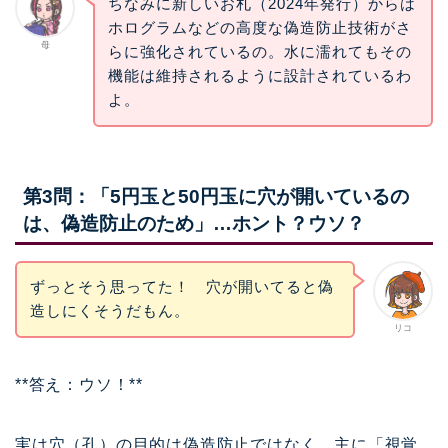
ちなみに新しいお札（2024年発行）からは
ホログラムなどの高度な偽造防止技術がさ
母
らに強化されているの。水に濡れてもその
機能は維持されるように設計されているわ
よ。
第3問：「5円玉と50円玉に穴が開いているの
は、偽造防止のため」…ホント？ウソ？
ずっとそう思ってた！ 穴が開いてると偽
造しにくそうだもん。
リコ
**答え：ウソ！**
実は穴（孔）の目的は偽造防止ではなく、主に「視覚