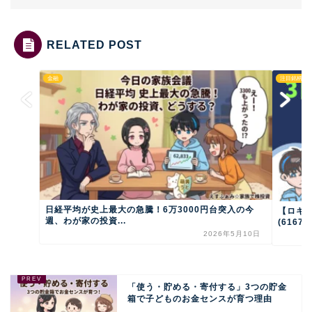
RELATED POST
金融
注目銘柄
日経平均が史上最大の急騰！6万3000円台突入の今
【ロキ
週、わが家の投資...
(6167
2026年5月10日
「使う・貯める・寄付する」3つの貯金
箱で子どものお金センスが育つ理由