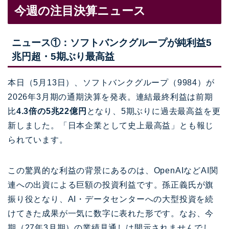
今週の注目決算ニュース
ニュース①：ソフトバンクグループが純利益5
兆円超・5期ぶり最高益
本日（5月13日）、ソフトバンクグループ（9984）が
2026年3月期の通期決算を発表。連結最終利益は前期
比
4.3倍の5兆22億円
となり、5期ぶりに過去最高益を更
新しました。「日本企業として史上最高益」とも報じ
られています。
この驚異的な利益の背景にあるのは、OpenAIなどAI関
連への出資による巨額の投資利益です。孫正義氏が旗
振り役となり、AI・データセンターへの大型投資を続
けてきた成果が一気に数字に表れた形です。なお、今
期（27年3月期）の業績見通しは開示されませんでし