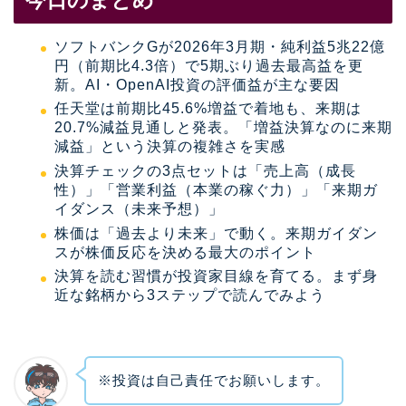
ソフトバンクGが2026年3月期・純利益5兆22億
円（前期比4.3倍）で5期ぶり過去最高益を更
新。AI・OpenAI投資の評価益が主な要因
任天堂は前期比45.6%増益で着地も、来期は
20.7%減益見通しと発表。「増益決算なのに来期
減益」という決算の複雑さを実感
決算チェックの3点セットは「売上高（成長
性）」「営業利益（本業の稼ぐ力）」「来期ガ
イダンス（未来予想）」
株価は「過去より未来」で動く。来期ガイダン
スが株価反応を決める最大のポイント
決算を読む習慣が投資家目線を育てる。まず身
近な銘柄から3ステップで読んでみよう
※投資は自己責任でお願いします。