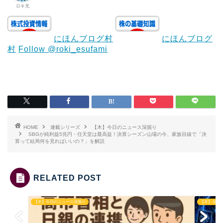
ロキ兄
にほんブログ村
にほんブログ
村
Follow @roki_esufami
HOME
連載シリーズ
【木】今日のニュース深掘り
SBGが純利益5兆円・任天堂は最高益！決算シーズン山場の今、家族目線で「決
算って結局何を見ればいいの？」を解説
RELATED POST
【木】今日のニュース深掘り
【木】今日