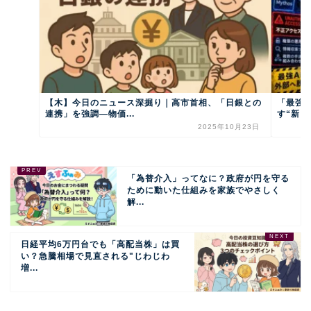
【木】今日のニュース深掘り｜高市首相、「日銀との
「最強
連携」を強調―物価...
す“新し
2025年10月23日
「為替介入」ってなに？政府が円を守る
ために動いた仕組みを家族でやさしく
解...
日経平均6万円台でも「高配当株」は買
い？急騰相場で見直される"じわじわ
増...