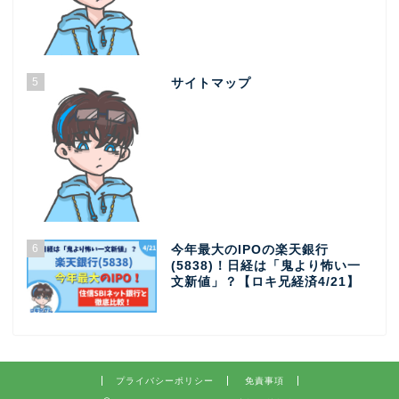
5
サイトマップ
6
今年最大のIPOの楽天銀行
(5838)！日経は「鬼より怖い一
文新値」？【ロキ兄経済4/21】
プライバシーポリシー
免責事項