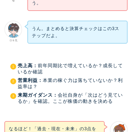
母
う。
うん。まとめると決算チェックはこの3ス
テップだよ。
ロキ兄
売上高：
前年同期比で増えているか？成長して
いるか確認
営業利益：
本業の稼ぐ力は落ちていないか？利
益率は？
来期ガイダンス：
会社自身が「次はどう見てい
るか」を確認。ここが株価の動きを決める
なるほど！「過去・現在・未来」の3点を