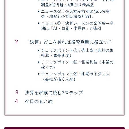
利益5兆円超・5期ぶり最高益
ニュース②：任天堂が前期比45.6%増
益・増配も今期は減益見通し
ニュース③：決算シーズンの全体感―今
期は「AI・防衛・半導体」が牽引
「決算」どこを見れば投資判断に役立つ？
チェックポイント①：売上高（会社の規
模感・成長速度）
チェックポイント②：営業利益（本業の
稼ぐ力）
チェックポイント③：来期ガイダンス
（会社が描く未来）
決算を家族で読む3ステップ
今日のまとめ