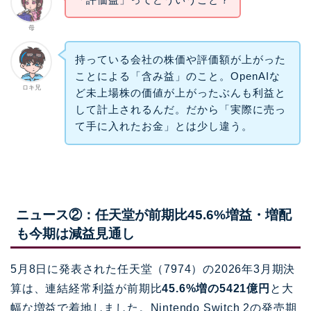
母
持っている会社の株価や評価額が上がった
ことによる「含み益」のこと。OpenAIな
ロキ兄
ど未上場株の価値が上がったぶんも利益と
して計上されるんだ。だから「実際に売っ
て手に入れたお金」とは少し違う。
ニュース②：任天堂が前期比45.6%増益・増配
も今期は減益見通し
5月8日に発表された任天堂（7974）の2026年3月期決
算は、連結経常利益が前期比
45.6%増の5421億円
と大
幅な増益で着地しました。Nintendo Switch 2の発売期