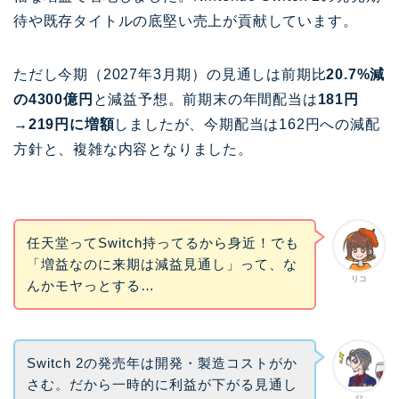
待や既存タイトルの底堅い売上が貢献しています。
ただし今期（2027年3月期）の見通しは前期比
20.7%減
の4300億円
と減益予想。前期末の年間配当は
181円
→219円に増額
しましたが、今期配当は162円への減配
方針と、複雑な内容となりました。
任天堂ってSwitch持ってるから身近！でも
「増益なのに来期は減益見通し」って、な
リコ
んかモヤっとする…
Switch 2の発売年は開発・製造コストがか
さむ。だから一時的に利益が下がる見通し
父