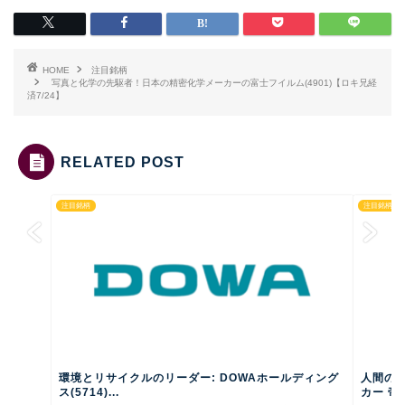
HOME
注目銘柄
写真と化学の先駆者！日本の精密化学メーカーの富士フイルム(4901)【ロキ兄経
済7/24】
RELATED POST
注目銘柄
注目銘柄
環境とリサイクルのリーダー: DOWAホールディング
人間の
ス(5714)...
カー 帝人(