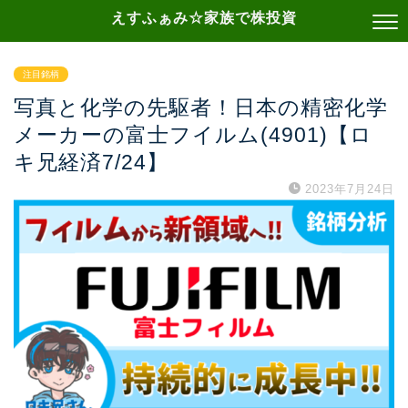
えすふぁみ☆家族で株投資
注目銘柄
写真と化学の先駆者！日本の精密化学
メーカーの富士フイルム(4901)【ロ
キ兄経済7/24】
2023年7月24日