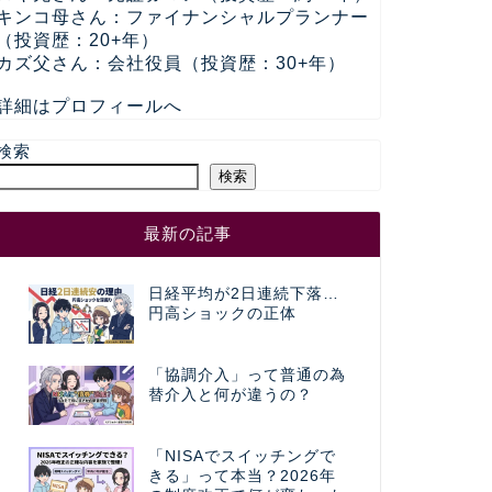
キンコ母さん：ファイナンシャルプランナー
（投資歴：20+年）
カズ父さん：会社役員（投資歴：30+年）
詳細はプロフィールへ
検索
検索
最新の記事
日経平均が2日連続下落…
円高ショックの正体
「協調介入」って普通の為
替介入と何が違うの？
「NISAでスイッチングで
きる」って本当？2026年