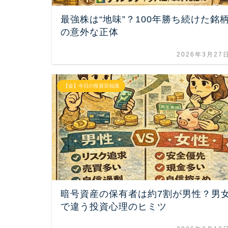
最強株は“地味”？100年勝ち続けた銘
の意外な正体
2026年3月27
【金】今日の投資豆知識
暗号資産の保有者は約7割が男性？男
で違う投資心理のヒミツ