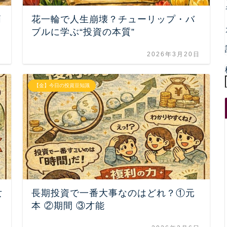
柄
花一輪で人生崩壊？チューリップ・バ
ブルに学ぶ“投資の本質”
日
2026年3月20日
【金】今日の投資豆知識
女
長期投資で一番大事なのはどれ？①元
本 ②期間 ③才能