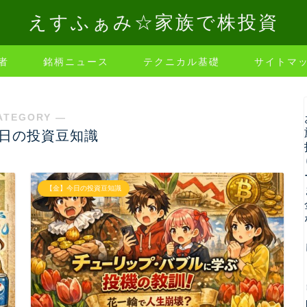
えすふぁみ☆家族で株投資
者
銘柄ニュース
テクニカル基礎
サイトマ
ATEGORY ―
日の投資豆知識
【金】今日の投資豆知識