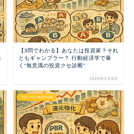
【3問でわかる】あなたは投資家？それ
語
ともギャンブラー？ 行動経済学で暴
く“無意識の投資クセ診断”
日
2026年2月6日
【金】今日の投資豆知識