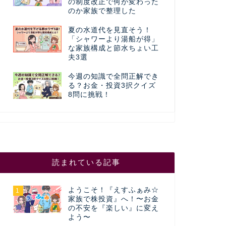
の制度改正で何が変わった
のか家族で整理した
夏の水道代を見直そう！
「シャワーより湯船が得」
な家族構成と節水ちょい工
夫3選
今週の知識で全問正解でき
る？お金・投資3択クイズ
8問に挑戦！
読まれている記事
ようこそ！『えすふぁみ☆
1
家族で株投資』へ！〜お金
の不安を『楽しい』に変え
よう〜