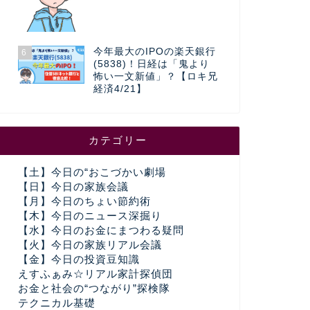
今年最大のIPOの楽天銀行
6
(5838)！日経は「鬼より
怖い一文新値」？【ロキ兄
経済4/21】
カテゴリー
【土】今日の“おこづかい劇場
【日】今日の家族会議
【月】今日のちょい節約術
【木】今日のニュース深掘り
【水】今日のお金にまつわる疑問
【火】今日の家族リアル会議
【金】今日の投資豆知識
えすふぁみ☆リアル家計探偵団
お金と社会の“つながり”探検隊
テクニカル基礎