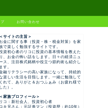
ップ
お問い合わせ
＜サイトの主旨＞
お金に関する事（投資・株・税金対策）を家
族で楽しく勉強するサイトです。
投資初心者のリコに投資の基本情報を教えた
り、お金の怖い話をします。日々の経済ニュ
ース、注目株式銘柄や役立つ節約術も紹介し
ます。
金融リテラシーの高い家族になって、持続的
な楽しい生活を目指します。一緒に勉強して
くれて、ありがと＆おつふぁみ（お疲れ様で
した）。
＜家族プロフィール＞
リコ：新社会人、投資初心者
ロキ兄さん：元証券マン（投資歴：約10年）