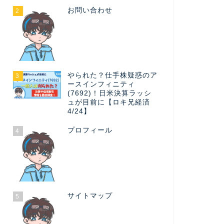
お問い合わせ
2
やられた？仕手株疑惑のア
3
ースインフィニティ
(7692)！日米決算ラッシ
ュが目前に【ロキ兄経済
4/24】
プロフィール
4
サイトマップ
5