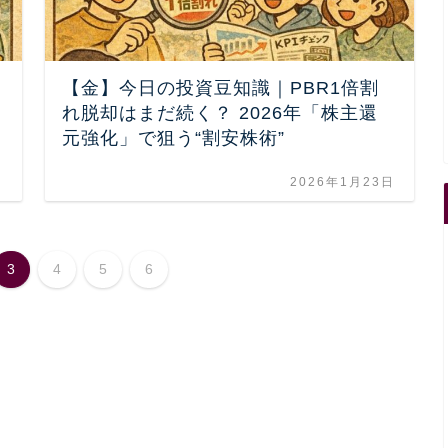
【金】今日の投資豆知識｜PBR1倍割
る
れ脱却はまだ続く？ 2026年「株主還
元強化」で狙う“割安株術”
日
2026年1月23日
3
4
5
6