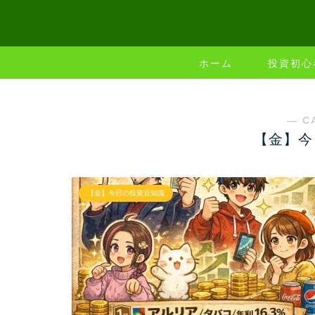
ホーム
投資初心
― C
【金】今
【金】今日の投資豆知識