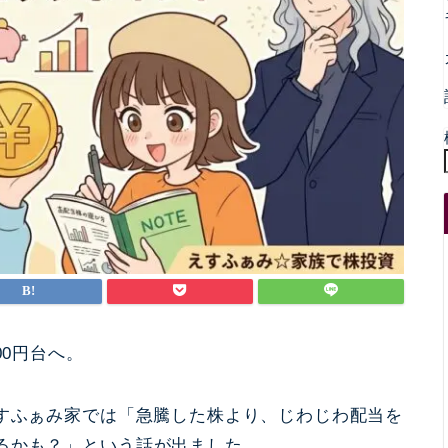
00円台へ。
えすふぁみ家では「急騰した株より、じわじわ配当を
るかも？」という話が出ました。