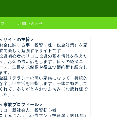
ップ
お問い合わせ
＜サイトの主旨＞
お金に関する事（投資・株・税金対策）を家
族で楽しく勉強するサイトです。
投資初心者のリコに投資の基本情報を教えた
り、お金の怖い話をします。日々の経済ニュ
ース、注目株式銘柄や役立つ節約術も紹介し
ます。
金融リテラシーの高い家族になって、持続的
な楽しい生活を目指します。一緒に勉強して
くれて、ありがと＆おつふぁみ（お疲れ様で
した）。
＜家族プロフィール＞
リコ：新社会人、投資初心者
ロキ兄さん：元証券マン（投資歴：約10年）