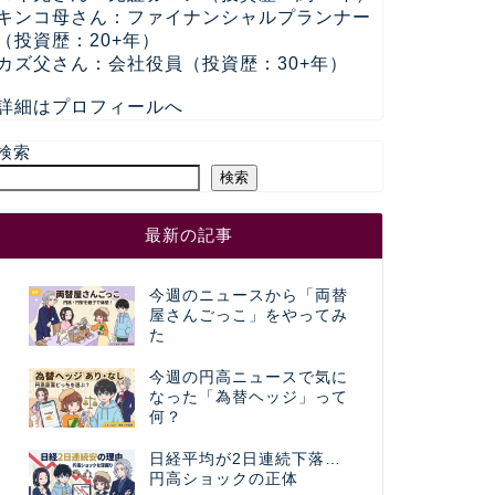
キンコ母さん：ファイナンシャルプランナー
（投資歴：20+年）
カズ父さん：会社役員（投資歴：30+年）
詳細はプロフィールへ
検索
検索
最新の記事
今週のニュースから「両替
屋さんごっこ」をやってみ
た
今週の円高ニュースで気に
なった「為替ヘッジ」って
何？
日経平均が2日連続下落…
円高ショックの正体