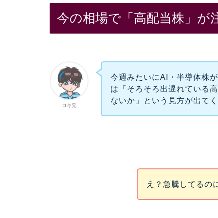
今の相場で「高配当株」が
今週みたいにAI・半導体株
は「そろそろ出遅れている
ないか」という見方が出て
ロキ兄
え？急騰してるの