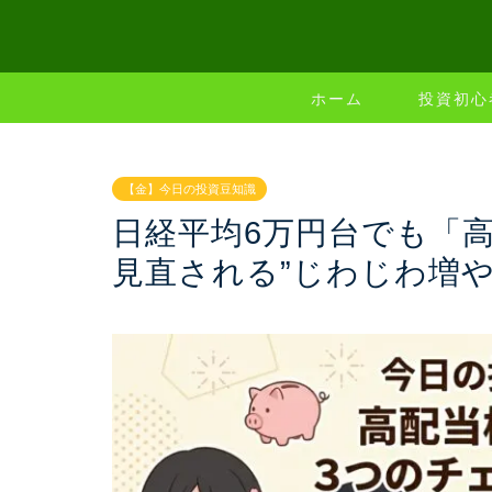
ホーム
投資初心
【金】今日の投資豆知識
日経平均6万円台でも「
見直される”じわじわ増