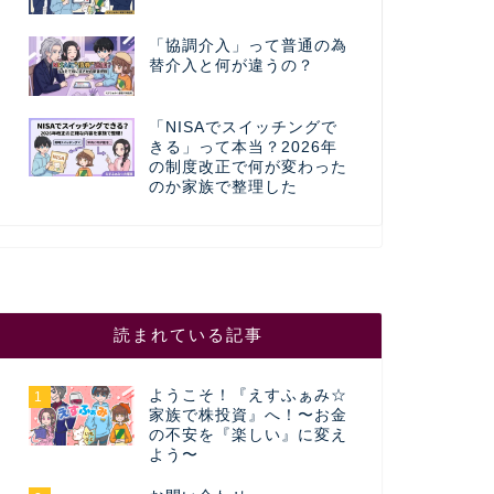
「協調介入」って普通の為
替介入と何が違うの？
「NISAでスイッチングで
きる」って本当？2026年
の制度改正で何が変わった
のか家族で整理した
読まれている記事
ようこそ！『えすふぁみ☆
1
家族で株投資』へ！〜お金
の不安を『楽しい』に変え
よう〜