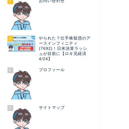
お問い合わせ
2
やられた？仕手株疑惑のア
3
ースインフィニティ
(7692)！日米決算ラッシ
ュが目前に【ロキ兄経済
4/24】
プロフィール
4
サイトマップ
5