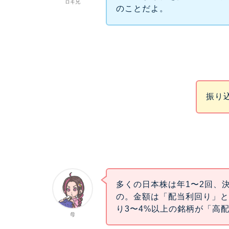
ロキ兄
のことだよ。
振り
多くの日本株は年1〜2回、
の。金額は「配当利回り」
り3〜4%以上の銘柄が「高
母