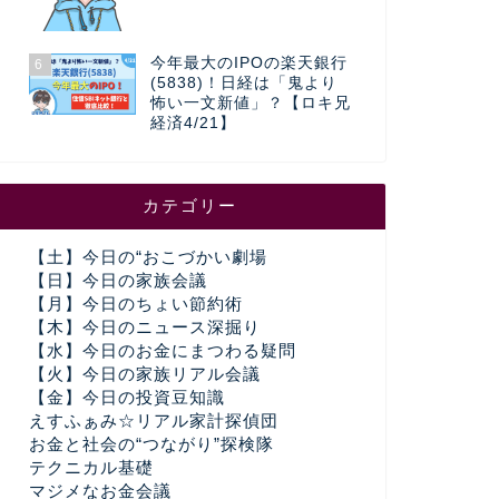
今年最大のIPOの楽天銀行
6
(5838)！日経は「鬼より
怖い一文新値」？【ロキ兄
経済4/21】
カテゴリー
【土】今日の“おこづかい劇場
【日】今日の家族会議
【月】今日のちょい節約術
【木】今日のニュース深掘り
【水】今日のお金にまつわる疑問
【火】今日の家族リアル会議
【金】今日の投資豆知識
えすふぁみ☆リアル家計探偵団
お金と社会の“つながり”探検隊
テクニカル基礎
マジメなお金会議