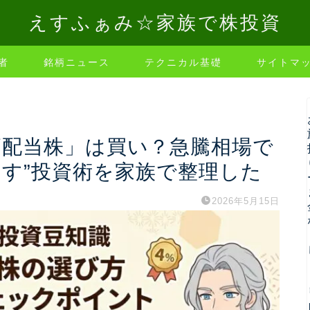
えすふぁみ☆家族で株投資
者
銘柄ニュース
テクニカル基礎
サイトマ
高配当株」は買い？急騰相場で
やす”投資術を家族で整理した
2026年5月15日