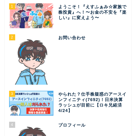
1
ようこそ！『えすふぁみ☆家族で
株投資』へ！〜お金の不安を『楽
しい』に変えよう〜
2
お問い合わせ
3
やられた？仕手株疑惑のアースイ
ンフィニティ(7692)！日米決算
ラッシュが目前に【ロキ兄経済
4/24】
4
プロフィール