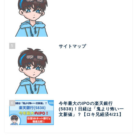
5
サイトマップ
6
今年最大のIPOの楽天銀行
(5838)！日経は「鬼より怖い一
文新値」？【ロキ兄経済4/21】