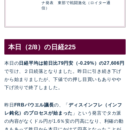
ナ発表 東部で戦闘激化（ロイター通
信）
本日（2/8）の日経225
本日の
日経平均は前日比79円安（-0.29%）の27,606円
で引け、２日続落となりました。昨日に引き続き下げ
から始まりましたが、下値での押し目買いもありやや
下げ渋りで終了しました。
昨日
FRBパウエル議長
の、「
ディスインフレ（インフ
レ鈍化）のプロセスが始まった
」という発言でタカ派
の内容がなくドル円が1.6％安の円高になり、利確の動
きもあって昨日から本日にかけて円高となったことが