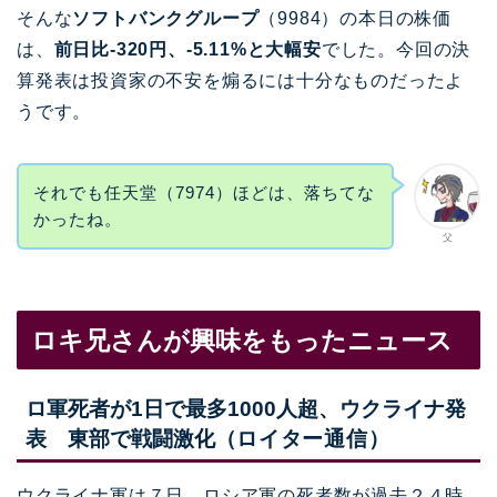
そんな
ソフトバンクグループ
（9984）の本日の株価
は、
前日比-320円、-5.11%と大幅安
でした。今回の決
算発表は投資家の不安を煽るには十分なものだったよ
うです。
それでも任天堂（7974）ほどは、落ちてな
かったね。
父
ロキ兄さんが興味をもったニュース
ロ軍死者が1日で最多1000人超、ウクライナ発
表 東部で戦闘激化（
ロイター通信
）
ウクライナ軍は７日、ロシア軍の死者数が過去２４時