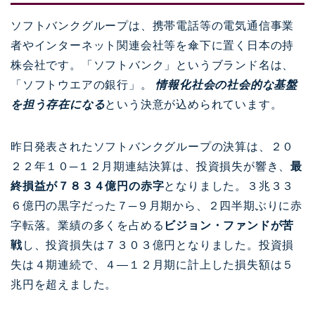
ソフトバンクグループは、携帯電話等の電気通信事業
者やインターネット関連会社等を傘下に置く日本の持
株会社です。「ソフトバンク」というブランド名は、
「ソフトウエアの銀行」。
情報化社会の社会的な基盤
を担う存在になる
という決意が込められています。
昨日発表されたソフトバンクグループの決算は、２０
２２年１０─１２月期連結決算は、投資損失が響き、
最
終損益が７８３４億円の赤字
となりました。３兆３３
６億円の黒字だった７─９月期から、２四半期ぶりに赤
字転落。業績の多くを占める
ビジョン・ファンドが苦
戦
し、投資損失は７３０３億円となりました。投資損
失は４期連続で、４―１２月期に計上した損失額は５
兆円を超えました。