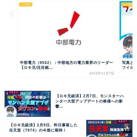
注目銘柄
注目銘柄
中部電力（9502）：中部地方の電力業界のリーダー
写真と
【ロキ兄/注目銘...
フイルム(
2023年11月7日
【ロキ兄経済】2月7日、モンスターハ
ンター大型アップデートの株価への影
響...
【ロキ兄経済】2月9日、昨日暴落した
任天堂（7974）の今後に期待！